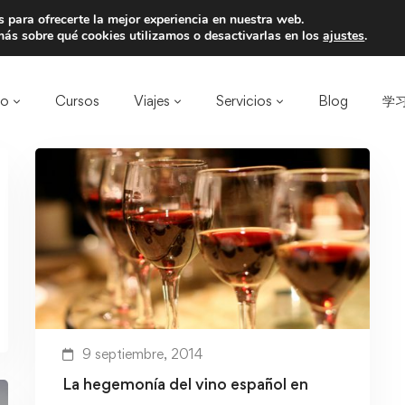
 para ofrecerte la mejor experiencia en nuestra web.
a un amigo y llevaos un total de 75€ de desc
ás sobre qué cookies utilizamos o desactivarlas en los
ajustes
.
ro
Cursos
Viajes
Servicios
Blog
学习
9 septiembre, 2014
La hegemonía del vino español en