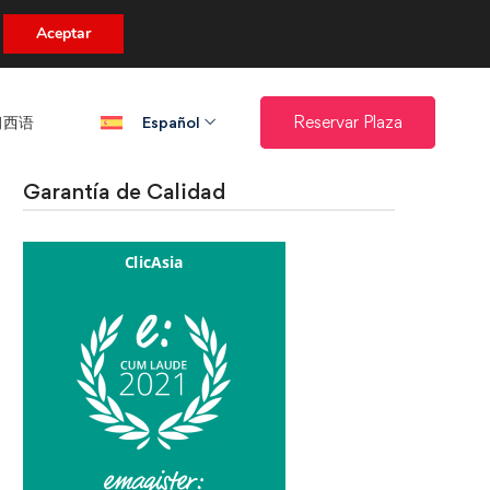
uento.
Aceptar
西语​
Reservar Plaza
Español
Garantía de Calidad