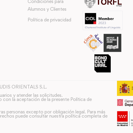
Condiciones para
Alumnos y Clientes
Política de privacidad
TUDIS ORIENTALS S.L.
uarios y atender las solicitudes.
o con la aceptación de la presente Política de
ras personas excepto por obligación legal. Para más
rechos puede consultar nuestra política completa de