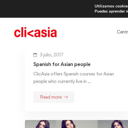
Utilizamos cookies
Trae 
Puedes aprender m
Cent
3 julio, 2017
Spanish for Asian people
ClicAsia offers Spanish courses for Asian
people who currently live in …
Read more