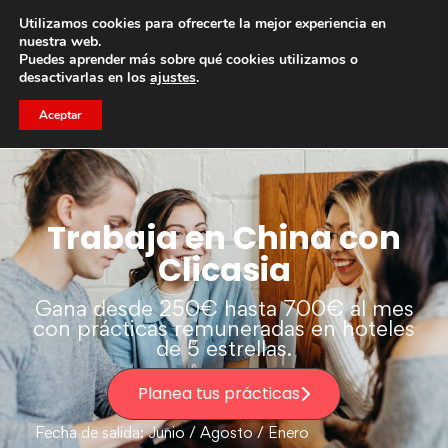
Utilizamos cookies para ofrecerte la mejor experiencia en
Trae a un amigo y llevaos un total de 75€ de descuento.
nuestra web.
Puedes aprender más sobre qué cookies utilizamos o
desactivarlas en los
ajustes
.
Aceptar
Trabaja en China con
Clicasia
Gana desde 250€ hasta 700€ al mes
con prácticas remuneradas en hoteles
de 5 estrellas.
Planea tus prácticas
Fecha de salida: Junio / Agosto / Enero