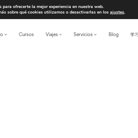
 para ofrecerte la mejor experiencia en nuestra web.
a un amigo y llevaos un total de 75€ de desc
ás sobre qué cookies utilizamos o desactivarlas en los
ajustes
.
ro
Cursos
Viajes
Servicios
Blog
学习