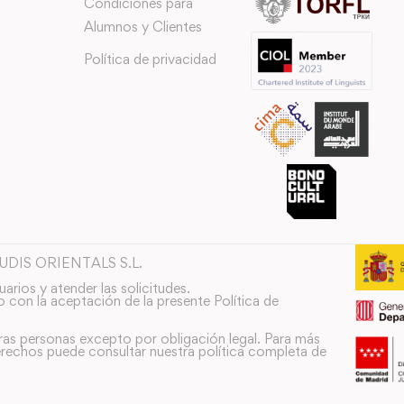
Condiciones para
Alumnos y Clientes
Política de privacidad
TUDIS ORIENTALS S.L.
uarios y atender las solicitudes.
o con la aceptación de la presente Política de
ras personas excepto por obligación legal. Para más
rechos puede consultar nuestra política completa de