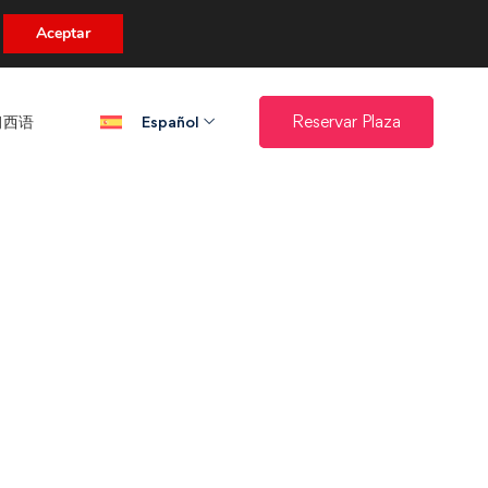
uento.
Aceptar
西语​
Reservar Plaza
Español