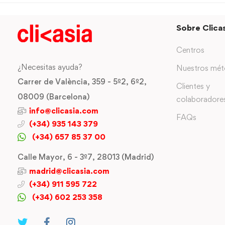
Sobre Clicas
Centros
¿Necesitas ayuda?
Nuestros mé
Carrer de València, 359 - 5º2, 6º2,
Clientes y
08009 (Barcelona)
colaboradore
info@clicasia.com
FAQs
(+34) 935 143 379
(+34) 657 85 37 00
Calle Mayor, 6 - 3º7, 28013 (Madrid)
madrid@clicasia.com
(+34) 911 595 722
(+34) 602 253 358