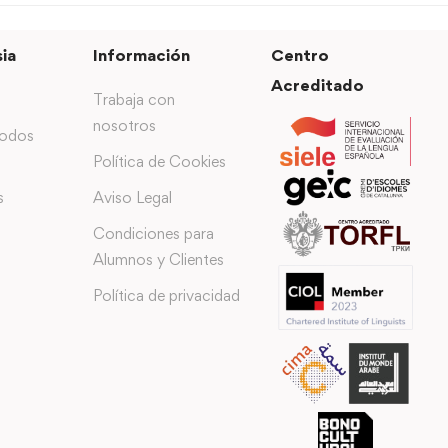
ia
Información
Centro
Acreditado
Trabaja con
nosotros
todos
Política de Cookies
s
Aviso Legal
Condiciones para
Alumnos y Clientes
Política de privacidad