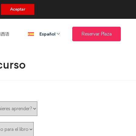
uento.
Aceptar
西语​
Reservar Plaza
Español
curso