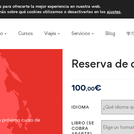
 para ofrecerte la mejor experiencia en nuestra web.
a un amigo y llevaos un total de 75€ de desc
ás sobre qué cookies utilizamos o desactivarlas en los
ajustes
.
ro
Cursos
Viajes
Servicios
Blog
学习
Reserva de 
100
€
,00
IDIOMA
LIBRO (SE
COBRA
APARTE)