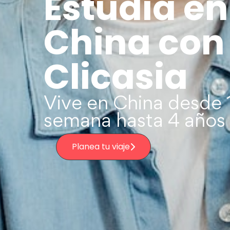
Estudia en
China con
Clicasia
Vive en China desde 
semana hasta 4 años
Planea tu viaje