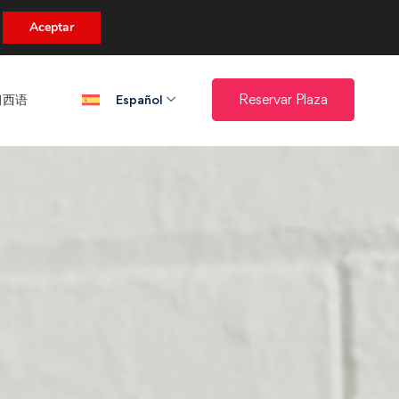
a!
Aceptar
西语​
Reservar Plaza
Español