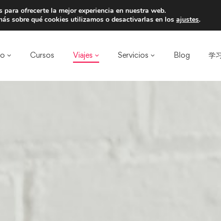
 para ofrecerte la mejor experiencia en nuestra web.
Estudia en GUIYANG por sólo 50 EUROS al dí
ás sobre qué cookies utilizamos o desactivarlas en los
ajustes
.
ro
Cursos
Viajes
Servicios
Blog
学习