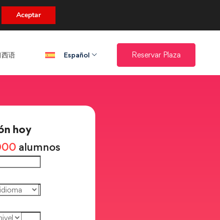
uento.
Aceptar
西语​
Reservar Plaza
Español
ón hoy
000
alumnos