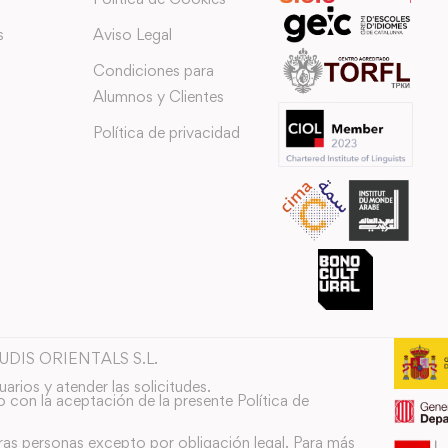
s
Aviso Legal
Condiciones para
Alumnos y Clientes
Política de privacidad
TUDIS ORIENTALS S.L.
uarios y atender las solicitudes.
o con la aceptación de la presente Política de
ras personas excepto por obligación legal. Para más