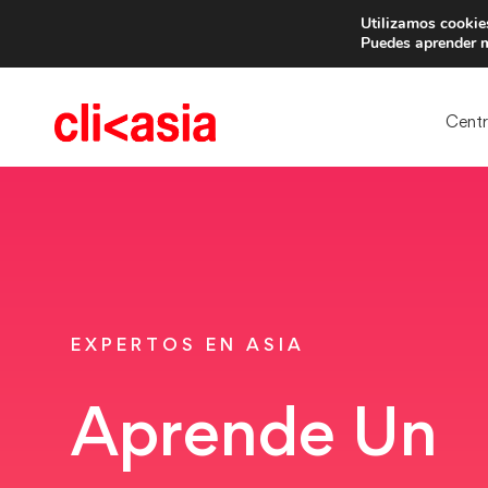
Utilizamos cookies
Trae 
Puedes aprender m
Cent
EXPERTOS EN ASIA
Aprende Un