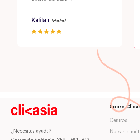
Kalilair
Madrid
Sobre Clicas
Centros
¿Necesitas ayuda?
Nuestros mé
Carrer de València, 359 - 5º2, 6º2,