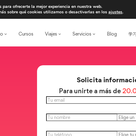
 para ofrecerte la mejor experiencia en nuestra web.
a un amigo y llevaos un total de 75€ de desc
ás sobre qué cookies utilizamos o desactivarlas en los
ajustes
.
ro
Cursos
Viajes
Servicios
Blog
学习
Solicita informaci
Para unirte a más de
20.