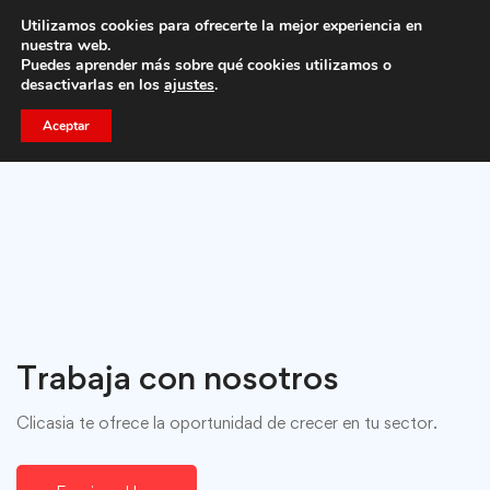
Utilizamos cookies para ofrecerte la mejor experiencia en
Trae a un amigo y llevaos un total de 75€ de descuento.
nuestra web.
Puedes aprender más sobre qué cookies utilizamos o
desactivarlas en los
ajustes
.
Aceptar
Trabaja con nosotros
Clicasia te ofrece la oportunidad de crecer en tu sector.