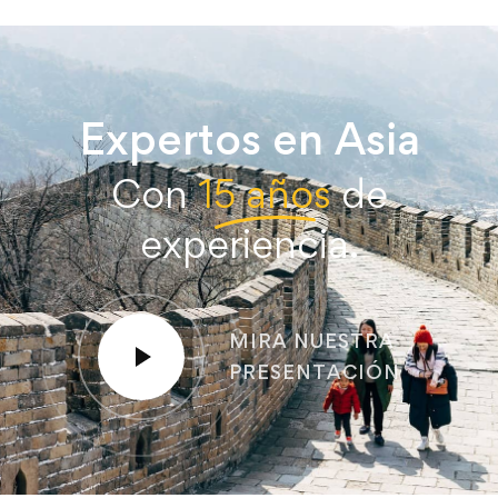
Expertos en Asia
Con
15 años
de
experiencia.
MIRA NUESTRA
PRESENTACIÓN