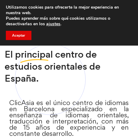
Utilizamos cookies para ofrecerte la mejor experiencia en
Trae a un amigo y llevaos un total de 75€ de descuento.
nuestra web.
Puedes aprender más sobre qué cookies utilizamos o
desactivarlas en los
ajustes
.
Aceptar
El
principal
centro de
estudios orientales de
España.
ClicAsia es el único centro de idiomas
en Barcelona especializado en la
enseñanza de idiomas orientales,
traducción e interpretación, con más
de 15 años de experiencia y en
constante desarrollo.