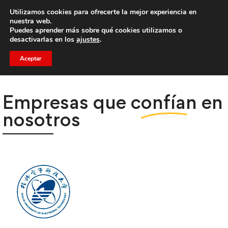
Utilizamos cookies para ofrecerte la mejor experiencia en
Trae a un amigo y llevaos un total de 75€ de descuento.
nuestra web.
Puedes aprender más sobre qué cookies utilizamos o
desactivarlas en los
ajustes
.
Aceptar
Empresas que
confían
en
nosotros