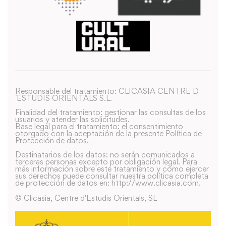
Responsable del tratamiento: CLICASIA CENTRE D
´ESTUDIS ORIENTALS S.L.
Finalidad del tratamiento: gestionar las consultas de los
usuarios y atender las solicitudes.
Base legal para el tratamiento: el consentimiento
otorgado con la aceptación de la presente Política de
Protección de datos.
Destinatarios de los datos: no serán comunicados a
terceras personas excepto por obligación legal. Para
más información sobre este tratamiento y como ejercer
sus derechos puede consultar nuestra política completa
de protección de datos en: http://www.clicasia.com.
© Clicasia, Centre d'Estudis Orientals, SL