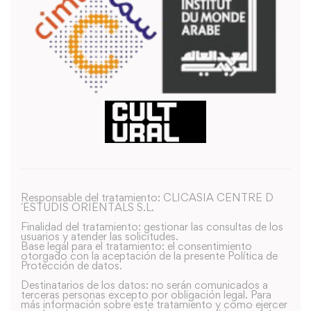
Responsable del tratamiento: CLICASIA CENTRE D
´ESTUDIS ORIENTALS S.L.
Finalidad del tratamiento: gestionar las consultas de los
usuarios y atender las solicitudes.
Base legal para el tratamiento: el consentimiento
otorgado con la aceptación de la presente Política de
Protección de datos.
Destinatarios de los datos: no serán comunicados a
terceras personas excepto por obligación legal. Para
más información sobre este tratamiento y como ejercer