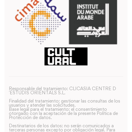
Responsable del tratamiento: CLICASIA CENTRE D
´ESTUDIS ORIENTALS S.L.
Finalidad del tratamiento: gestionar las consultas de los
usuarios y atender las solicitudes.
Base legal para el tratamiento: el consentimiento
otorgado con la aceptación de la presente Política de
Protección de datos.
Destinatarios de los datos: no serán comunicados a
terceras personas excepto por obligación legal. Para