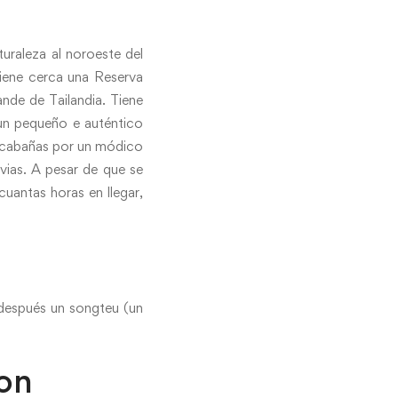
uraleza al noroeste del
tiene cerca una Reserva
nde de Tailandia. Tiene
un pequeño e auténtico
as cabañas por un módico
vias. A pesar de que se
cuantas horas en llegar,
después un songteu (un
non