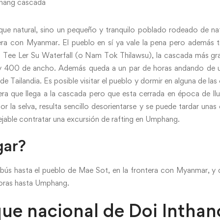
e natural, sino un pequeño y tranquilo poblado rodeado de nat
tera con Myanmar. El pueblo en sí ya vale la pena pero además 
la Tee Ler Su Waterfall (o Nam Tok Thilawsu), la cascada más gra
y 400 de ancho. Además queda a un par de horas andando de 
 de Tailandia. Es posible visitar el pueblo y dormir en alguna de l
era que llega a la cascada pero que esta cerrada en época de llu
r la selva, resulta sencillo desorientarse y se puede tardar unas 
able contratar una excursión de rafting en Umphang.
gar?
bús hasta el pueblo de Mae Sot, en la frontera con Myanmar, y 
horas hasta Umphang.
que nacional de Doi Intha