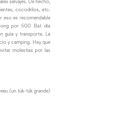
les salvajes. De hecho,
entes, cocodrilos, etc.
por eso es recomendable
Chong por 500 Bat día
 guía y transporte. La
ecio y camping. Hay que
itar molestias por las
eeu (un túk-túk grande)