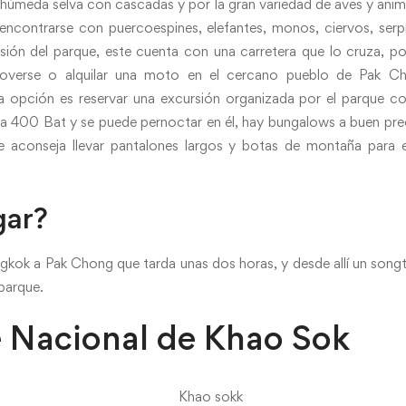
húmeda selva con cascadas y por la gran variedad de aves y anima
 encontrarse con puercoespines, elefantes, monos, ciervos, serpi
sión del parque, este cuenta con una carretera que lo cruza, 
moverse o alquilar una moto en el cercano pueblo de Pak 
 opción es reservar una excursión organizada por el parque con
ta 400 Bat y se puede pernoctar en él, hay bungalows a buen pr
e aconseja llevar pantalones largos y botas de montaña para ev
gar?
kok a Pak Chong que tarda unas dos horas, y desde allí un songt
parque.
e Nacional de Khao Sok