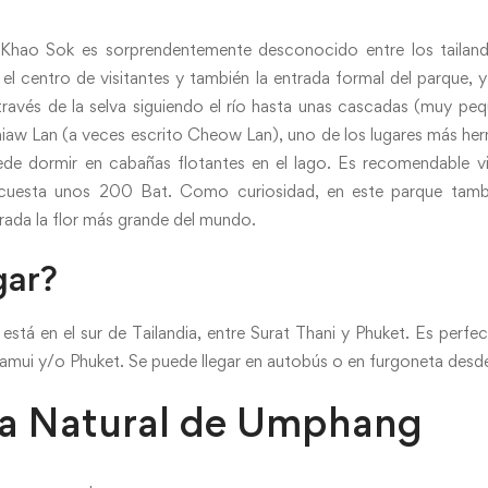
 Khao Sok es sorprendentemente desconocido entre los tailand
 el centro de visitantes y también la entrada formal del parque,
través de la selva siguiendo el río hasta unas cascadas (muy peq
Chiaw Lan (a veces escrito Cheow Lan), uno de los lugares más he
e dormir en cabañas flotantes en el lago. Es recomendable visi
cuesta unos 200 Bat. Como curiosidad, en este parque tambi
derada la flor más grande del mundo.
gar?
stá en el sur de Tailandia, entre Surat Thani y Phuket. Es perfe
amui y/o Phuket. Se puede llegar en autobús o en furgoneta desde
va Natural de Umphang