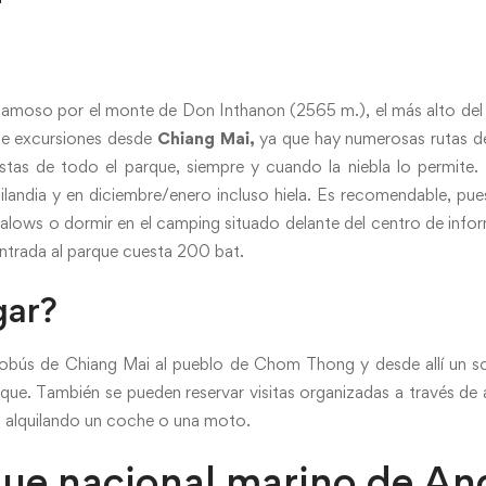
famoso por el monte de Don Inthanon (2565 m.), el más alto del p
de excursiones desde
Chiang Mai,
ya que hay numerosas rutas d
stas de todo el parque, siempre y cuando la niebla lo permite
ilandia y en diciembre/enero incluso hiela. Es recomendable, pues
galows o dormir en el camping situado delante del centro de info
trada al parque cuesta 200 bat.
gar?
obús de Chiang Mai al pueblo de Chom Thong y desde allí un so
rque. También se pueden reservar visitas organizadas a través de
o alquilando un coche o una moto.
rque nacional marino de A