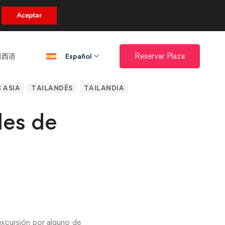
uento.
Aceptar
西语​
Reservar Plaza
Español
 ASIA
TAILANDÉS
TAILANDIA
les de
excursión por alguno de