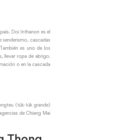
aís. Doi Inthanon es el
e senderismo, cascadas
. También es uno de los
, llevar ropa de abrigo.
rmación o en la cascada
ngteu (túk-túk grande)
 agencias de Chiang Mai
ng Thong