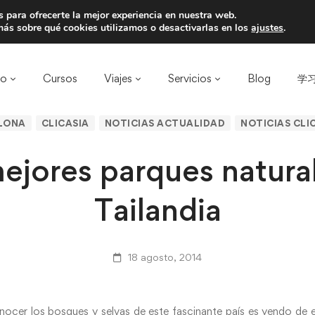
 para ofrecerte la mejor experiencia en nuestra web.
a un amigo y llevaos un total de 75€ de desc
ás sobre qué cookies utilizamos o desactivarlas en los
ajustes
.
ro
Cursos
Viajes
Servicios
Blog
学习
LONA
CLICASIA
NOTICIAS ACTUALIDAD
NOTICIAS CLIC
ejores parques natura
Tailandia
18 agosto, 2014
ocer los bosques y selvas de este fascinante país es yendo de 