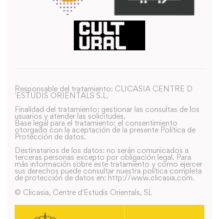
Responsable del tratamiento: CLICASIA CENTRE D
´ESTUDIS ORIENTALS S.L.
Finalidad del tratamiento: gestionar las consultas de los
usuarios y atender las solicitudes.
Base legal para el tratamiento: el consentimiento
otorgado con la aceptación de la presente Política de
Protección de datos.
Destinatarios de los datos: no serán comunicados a
terceras personas excepto por obligación legal. Para
más información sobre este tratamiento y como ejercer
sus derechos puede consultar nuestra política completa
de protección de datos en: http://www.clicasia.com.
© Clicasia, Centre d'Estudis Orientals, SL