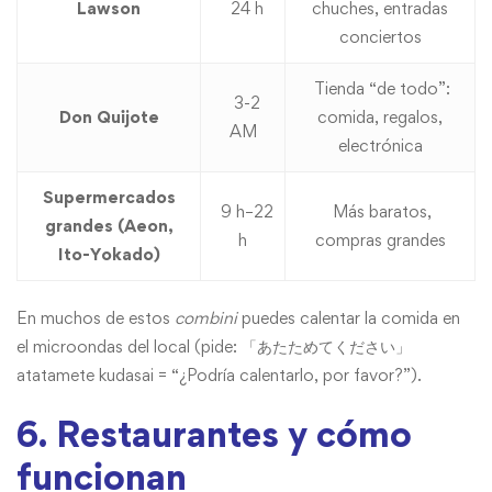
Lawson
24 h
chuches, entradas
conciertos
Tienda “de todo”:
3-2
Don Quijote
comida, regalos,
AM
electrónica
Supermercados
9 h–22
Más baratos,
grandes (Aeon,
h
compras grandes
Ito-Yokado)
En muchos de estos
combini
puedes calentar la comida en
el microondas del local (pide: 「あたためてください」
atatamete kudasai = “¿Podría calentarlo, por favor?”).
6. Restaurantes y cómo
funcionan