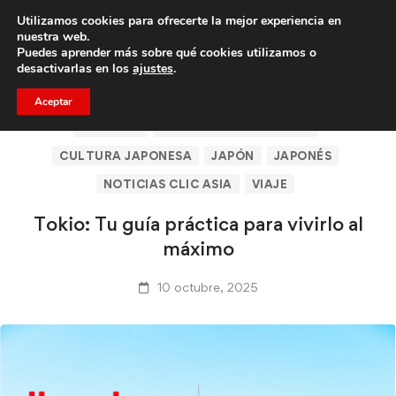
Utilizamos cookies para ofrecerte la mejor experiencia en
Trae a un amigo y llevaos un total de 75€ de descuento.
nuestra web.
Puedes aprender más sobre qué cookies utilizamos o
desactivarlas en los
ajustes
.
Aceptar
CLICASIA
CONTINENTE ASIÁTICO
CULTURA JAPONESA
JAPÓN
JAPONÉS
NOTICIAS CLIC ASIA
VIAJE
Tokio: Tu guía práctica para vivirlo al
máximo
10 octubre, 2025