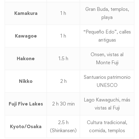
Gran Buda, templos,
Kamakura
1 h
playa
“Pequeño Edo”, calles
Kawagoe
1 h
antiguas
Onsen, vistas al
Hakone
1.5 h
Monte Fuji
Santuarios patrimonio
Nikko
2 h
UNESCO
Lago Kawaguchi, más
Fuji Five Lakes
2 h 30 min
vistas al Fuji
2.5 h
Cultura tradicional,
Kyoto/Osaka
(Shinkansen)
comida, templos