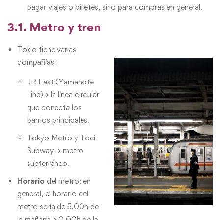
pagar viajes o billetes, sino para compras en general.
3.1. Metro y tren
Tokio tiene varias
compañías:
JR East (Yamanote
Line)🡪 la línea circular
que conecta los
barrios principales.
Tokyo Metro y Toei
Subway 🡪 metro
subterráneo.
Horario
del metro: en
general, el horario del
metro sería de 5.00h de
la mañana a 0.00h de la