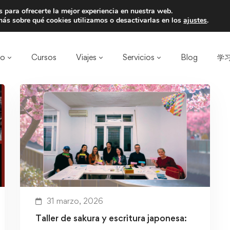
 para ofrecerte la mejor experiencia en nuestra web.
a un amigo y llevaos un total de 75€ de desc
ás sobre qué cookies utilizamos o desactivarlas en los
ajustes
.
ro
Cursos
Viajes
Servicios
Blog
学习
31 marzo, 2026
Taller de sakura y escritura japonesa: