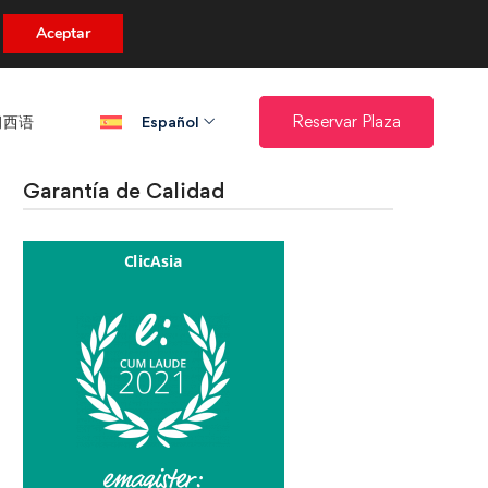
uento.
Aceptar
西语​
Reservar Plaza
Español
Garantía de Calidad