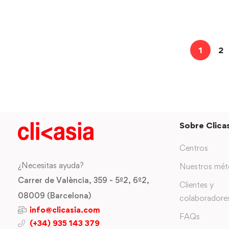
1
2
Sobre Clicas
Centros
¿Necesitas ayuda?
Nuestros mé
Carrer de València, 359 - 5º2, 6º2,
Clientes y
08009 (Barcelona)
colaboradore
info@clicasia.com
FAQs
(+34) 935 143 379