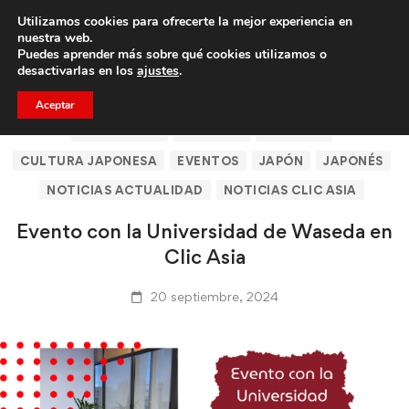
Utilizamos cookies para ofrecerte la mejor experiencia en
Trae a un amigo y llevaos un total de 75€ de descuento.
nuestra web.
Puedes aprender más sobre qué cookies utilizamos o
desactivarlas en los
ajustes
.
Aceptar
BARCELONA
CLICASIA
CLICASIA
CULTURA JAPONESA
EVENTOS
JAPÓN
JAPONÉS
NOTICIAS ACTUALIDAD
NOTICIAS CLIC ASIA
Evento con la Universidad de Waseda en
Clic Asia
20 septiembre, 2024