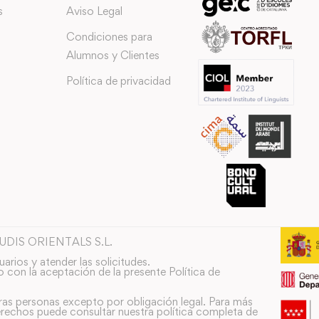
s
Aviso Legal
Condiciones para
Alumnos y Clientes
Política de privacidad
TUDIS ORIENTALS S.L.
uarios y atender las solicitudes.
o con la aceptación de la presente Política de
ras personas excepto por obligación legal. Para más
rechos puede consultar nuestra política completa de