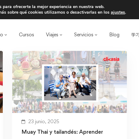
 para ofrecerte la mejor experiencia en nuestra web.
a un amigo y llevaos un total de 75€ de desc
ás sobre qué cookies utilizamos o desactivarlas en los
ajustes
.
ro
Cursos
Viajes
Servicios
Blog
学习
23 junio, 2025
Muay Thai y tailandés: Aprender