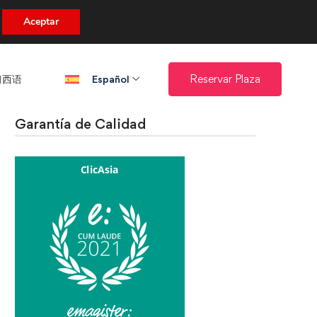
uento.
Aceptar
西语​
Reservar Plaza
Español
Garantía de Calidad