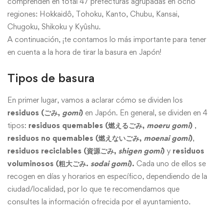
comprenden en total 47 prefecturas agrupadas en ocho
regiones: Hokkaidô, Tohoku, Kanto, Chubu, Kansai,
Chugoku, Shikoku y Kyûshu.
A continuación, ¡te contamos lo más importante para tener
en cuenta a la hora de tirar la basura en Japón!
Tipos de basura
En primer lugar, vamos a aclarar cómo se dividen los
residuos (ごみ,
gomi
)
en Japón. En general, se dividen en 4
tipos:
residuos quemables (燃えるごみ,
moeru gomi
)
,
residuos no quemables (燃えないごみ,
moenai gomi
)
,
resid
uos reciclables (資源ごみ,
shigen gomi
)
y
residuos
voluminosos (粗大ごみ.
sodai gomi
).
Cada uno de ellos se
recogen en días y horarios en específico, dependiendo de la
ciudad/localidad, por lo que te recomendamos que
consultes la información ofrecida por el ayuntamiento.