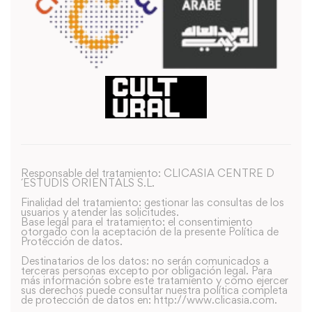
Responsable del tratamiento: CLICASIA CENTRE D
´ESTUDIS ORIENTALS S.L.
Finalidad del tratamiento: gestionar las consultas de los
usuarios y atender las solicitudes.
Base legal para el tratamiento: el consentimiento
otorgado con la aceptación de la presente Política de
Protección de datos.
Destinatarios de los datos: no serán comunicados a
terceras personas excepto por obligación legal. Para
más información sobre este tratamiento y como ejercer
sus derechos puede consultar nuestra política completa
de protección de datos en: http://www.clicasia.com.