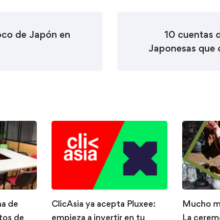
oco de Japón en
10 cuentas 
Japonesas que 
na de
ClicAsia ya acepta Pluxee:
Mucho má
tos de
empieza a invertir en tu
La ceremo