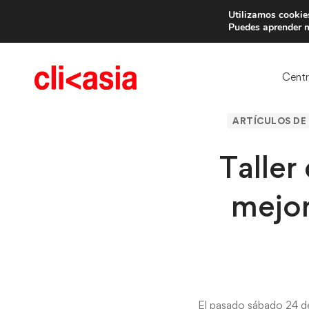
Utilizamos cookies
Trae 
Puedes aprender m
Cent
ARTÍCULOS DE 
Taller
mejor
El pasado sábado 24 de 