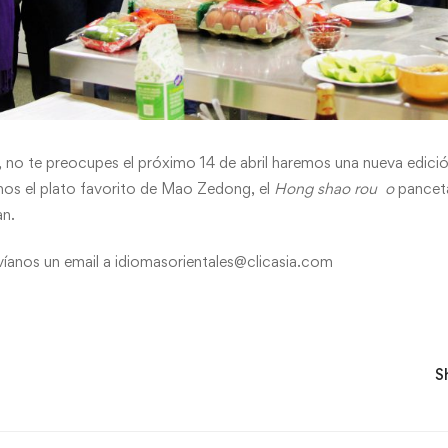
ler, no te preocupes el próximo 14 de abril haremos una nueva edici
os el plato favorito de Mao Zedong, el
Hong shao rou o
panceta
an.
envíanos un email a idiomasorientales@clicasia.com
S