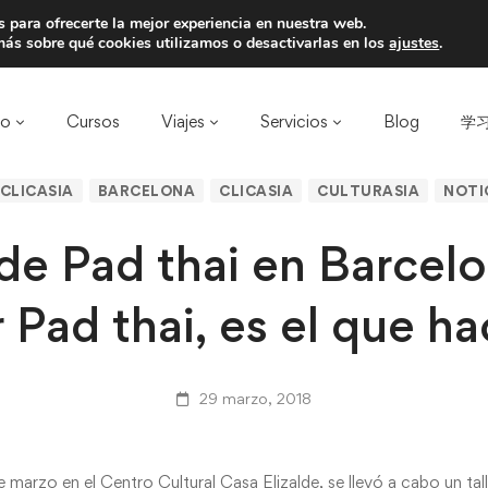
 para ofrecerte la mejor experiencia en nuestra web.
a un amigo y llevaos un total de 75€ de desc
ás sobre qué cookies utilizamos o desactivarlas en los
ajustes
.
ro
Cursos
Viajes
Servicios
Blog
学习
CLICASIA
BARCELONA
CLICASIA
CULTURASIA
NOTIC
 de Pad thai en Barcelo
 Pad thai, es el que ha
29 marzo, 2018
marzo en el Centro Cultural Casa Elizalde, se llevó a cabo un tal