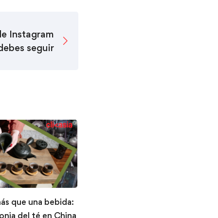
de Instagram
debes seguir
s que una bebida:
El año nuevo más caluroso:
nia del té en China
Songkran en Tailandia