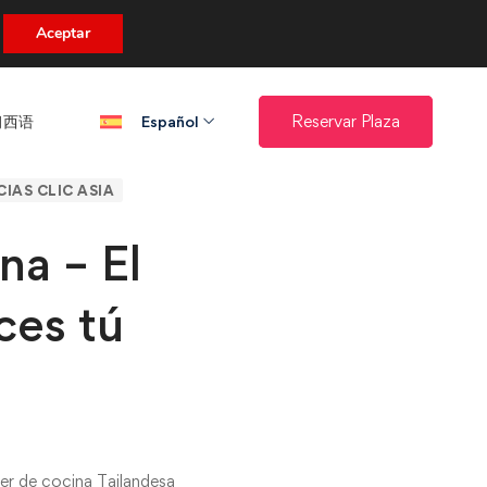
uento.
Aceptar
西语​
Reservar Plaza
Español
IAS CLIC ASIA
na – El
ces tú
ler de cocina Tailandesa