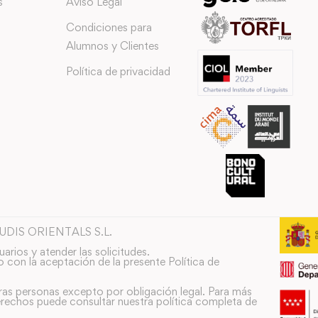
s
Aviso Legal
Condiciones para
Alumnos y Clientes
Política de privacidad
TUDIS ORIENTALS S.L.
uarios y atender las solicitudes.
o con la aceptación de la presente Política de
ras personas excepto por obligación legal. Para más
rechos puede consultar nuestra política completa de