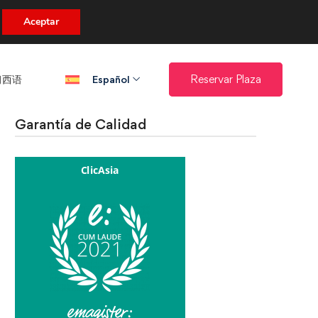
uento.
Aceptar
西语​
Reservar Plaza
Español
Garantía de Calidad