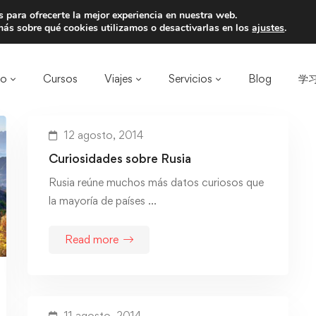
 para ofrecerte la mejor experiencia en nuestra web.
a un amigo y llevaos un total de 75€ de desc
ás sobre qué cookies utilizamos o desactivarlas en los
ajustes
.
ro
Cursos
Viajes
Servicios
Blog
学习
12 agosto, 2014
Curiosidades sobre Rusia
Rusia reúne muchos más datos curiosos que
la mayoría de países …
Read more
11 agosto, 2014