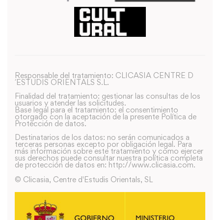
Responsable del tratamiento: CLICASIA CENTRE D
´ESTUDIS ORIENTALS S.L.
Finalidad del tratamiento: gestionar las consultas de los
usuarios y atender las solicitudes.
Base legal para el tratamiento: el consentimiento
otorgado con la aceptación de la presente Política de
Protección de datos.
Destinatarios de los datos: no serán comunicados a
terceras personas excepto por obligación legal. Para
más información sobre este tratamiento y como ejercer
sus derechos puede consultar nuestra política completa
de protección de datos en: http://www.clicasia.com.
© Clicasia, Centre d'Estudis Orientals, SL