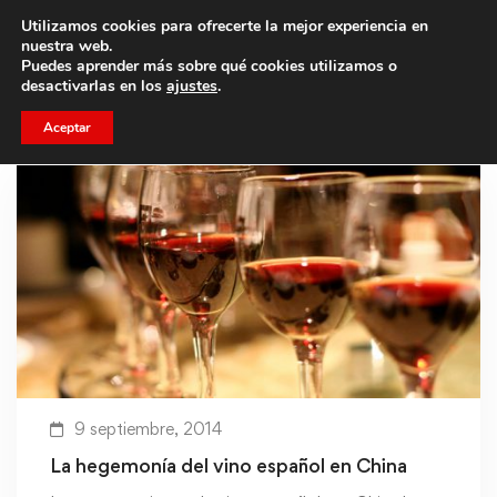
Utilizamos cookies para ofrecerte la mejor experiencia en
Trae a un amigo y llevaos un total de 75€ de descuento.
nuestra web.
Puedes aprender más sobre qué cookies utilizamos o
desactivarlas en los
ajustes
.
Aceptar
9 septiembre, 2014
La hegemonía del vino español en China