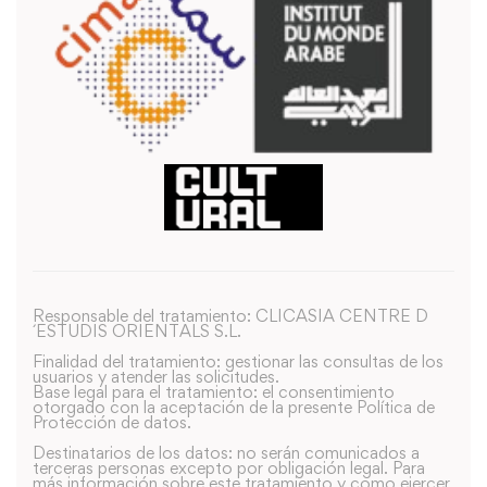
Responsable del tratamiento: CLICASIA CENTRE D
´ESTUDIS ORIENTALS S.L.
Finalidad del tratamiento: gestionar las consultas de los
usuarios y atender las solicitudes.
Base legal para el tratamiento: el consentimiento
otorgado con la aceptación de la presente Política de
Protección de datos.
Destinatarios de los datos: no serán comunicados a
terceras personas excepto por obligación legal. Para
más información sobre este tratamiento y como ejercer