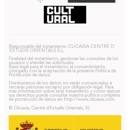
Responsable del tratamiento: CLICASIA CENTRE D
´ESTUDIS ORIENTALS S.L.
Finalidad del tratamiento: gestionar las consultas de los
usuarios y atender las solicitudes.
Base legal para el tratamiento: el consentimiento
otorgado con la aceptación de la presente Política de
Protección de datos.
Destinatarios de los datos: no serán comunicados a
terceras personas excepto por obligación legal. Para
más información sobre este tratamiento y como ejercer
sus derechos puede consultar nuestra política completa
de protección de datos en: http://www.clicasia.com.
© Clicasia, Centre d'Estudis Orientals, SL