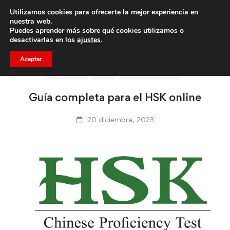
Utilizamos cookies para ofrecerte la mejor experiencia en
Trae a un amigo y llevaos un total de 75€ de descuento.
nuestra web.
Puedes aprender más sobre qué cookies utilizamos o
desactivarlas en los
ajustes
.
Aceptar
CLICASIA
HSK
IDIOMA CHINO
Guía completa para el HSK online
20 diciembre, 2023