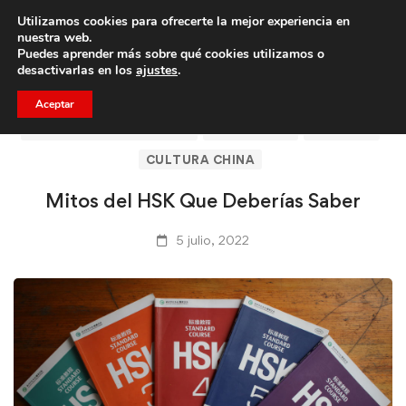
Utilizamos cookies para ofrecerte la mejor experiencia en
Trae a un amigo y llevaos un total de 75€ de descuento.
nuestra web.
Puedes aprender más sobre qué cookies utilizamos o
desactivarlas en los
ajustes
.
Aceptar
ARTÍCULOS DE CLICASIA
BARCELONA
CLICASIA
CULTURA CHINA
Mitos del HSK Que Deberías Saber
5 julio, 2022