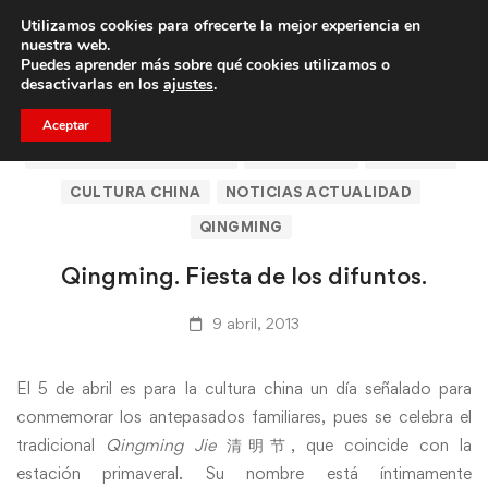
Utilizamos cookies para ofrecerte la mejor experiencia en
Trae a un amigo y llevaos un total de 75€ de descuento.
nuestra web.
Puedes aprender más sobre qué cookies utilizamos o
desactivarlas en los
ajustes
.
Aceptar
ARTÍCULOS DE CLICASIA
BARCELONA
CLICASIA
CULTURA CHINA
NOTICIAS ACTUALIDAD
QINGMING
Qingming. Fiesta de los difuntos.
9 abril, 2013
El 5 de abril es para la cultura china un día señalado para
conmemorar los antepasados familiares, pues se celebra el
tradicional
Qingming Jie
清明节, que coincide con la
estación primaveral. Su nombre está íntimamente