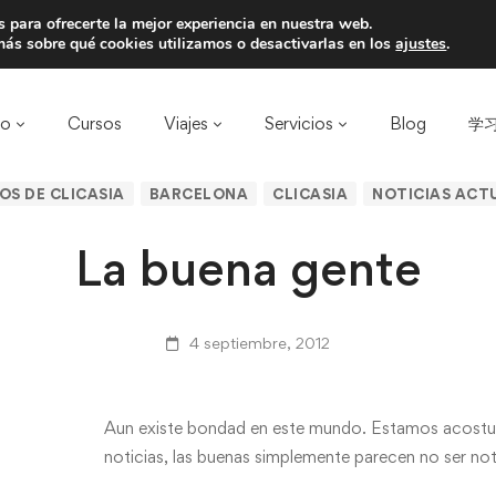
 para ofrecerte la mejor experiencia en nuestra web.
a un amigo y llevaos un total de 75€ de desc
ás sobre qué cookies utilizamos o desactivarlas en los
ajustes
.
ro
Cursos
Viajes
Servicios
Blog
学习
OS DE CLICASIA
BARCELONA
CLICASIA
NOTICIAS ACT
La buena gente
4 septiembre, 2012
Aun existe bondad en este mundo. Estamos acostu
noticias, las buenas simplemente parecen no ser not