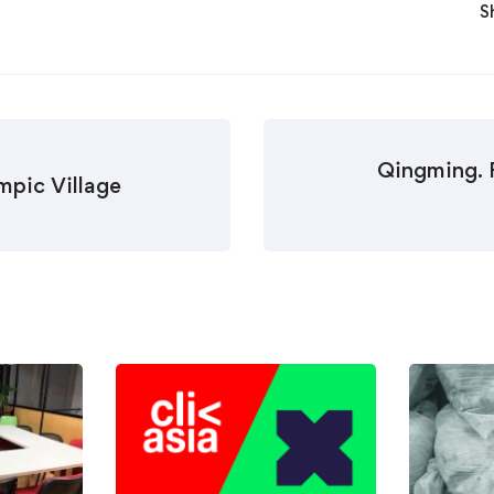
S
Qingming. F
pic Village