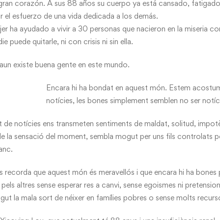
 gran corazón. A sus 88 años su cuerpo ya está cansado, fatigado
or el esfuerzo de una vida dedicada a los demás.
er ha ayudado a vivir a 30 personas que nacieron en la miseria co
e puede quitarle, ni con crisis ni sin ella.
aun existe buena gente en este mundo.
Encara hi ha bondat en aquest món. Estem acostum
notícies, les bones simplement semblen no ser notíc
t de notícies ens transmeten sentiments de maldat, solitud, impotènc
 la sensació del moment, sembla mogut per uns fils controlats pel
anc.
ns recorda que aquest món és meravellós i que encara hi ha bones
pels altres sense esperar res a canvi, sense egoismes ni pretension
ngut la mala sort de néixer en famílies pobres o sense molts recurs