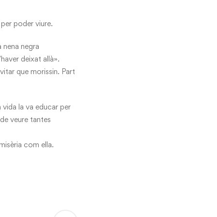
 per poder viure.
na nena negra
haver deixat allà».
vitar que morissin. Part
 vida la va educar per
t de veure tantes
misèria com ella.