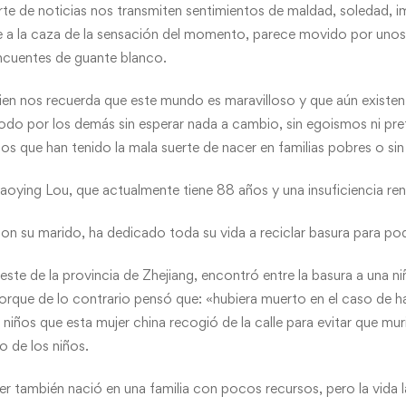
rte de noticias nos transmiten sentimientos de maldad, soledad, imp
 a la caza de la sensación del momento, parece movido por unos
incuentes de guante blanco.
ien nos recuerda que este mundo es maravilloso y que aún existe
odo por los demás sin esperar nada a cambio, sin egoismos ni pre
llos que han tenido la mala suerte de nacer en familias pobres o s
iaoying Lou, que actualmente tiene 88 años y una insuficiencia ren
con su marido, ha dedicado toda su vida a reciclar basura para pode
l este de la provincia de Zhejiang, encontró entre la basura a una 
porque de lo contrario pensó que: «hubiera muerto en el caso de ha
 niños que esta mujer china recogió de la calle para evitar que muri
o de los niños.
er también nació en una familia con pocos recursos, pero la vida 