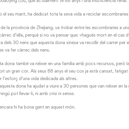
Xiaoying Lou, que actualment té 88 anys i una insuficiència renal.
el seu marit, ha dedicat tota la seva vida a reciclar escombraries
t de la província de Zhejiang, va trobar entre les escombraries a u
àrrec d’ella, perquè si no va pensar que: «hagués mort en el cas d’
a dels 30 nens que aquesta dona xinesa va recollir del carrer per e
 es va fer càrrec dels nens.
a dona també va néixer en una família amb pocs recursos, però la
u pit un gran cor. Als seus 88 anys el seu cos ja està cansat, fatiga
r l’esforç d’una vida dedicada als altres.
 aquesta dona ha ajudat a viure a 30 persones que van néixer en la 
ngú pot llevar-li, ni amb crisi ni sense.
ncara hi ha bona gent en aquest món.