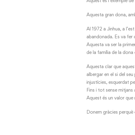
Aquest és l’exemple de 
Aquesta gran dona, amb 
Al 1972 a Jinhua, a l’es
abandonada. Es va fer c
Aquesta va ser la primer
de la família de la dona
Aquesta clar que aquest
albergar en el si del se
injustícies, esquerdat pe
Fins i tot sense mitjans
Aquest és un valor que ni
Donem gràcies perquè e