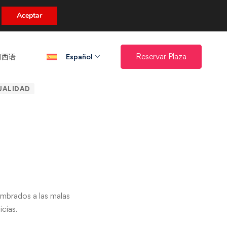
uento.
Aceptar
西语​
Reservar Plaza
Español
UALIDAD
mbrados a las malas
icias.