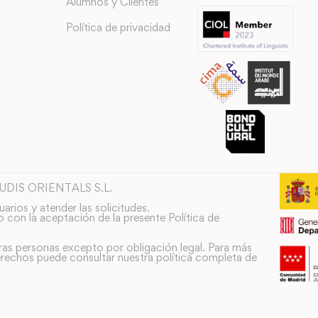
Alumnos y Clientes
Política de privacidad
TUDIS ORIENTALS S.L.
uarios y atender las solicitudes.
o con la aceptación de la presente Política de
ras personas excepto por obligación legal. Para más
rechos puede consultar nuestra política completa de