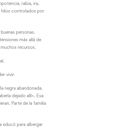
otencia, rabia, ira,
 hilos controlados por
n buenas personas.
tensiones más allá de
in muchos recursos.
al.
r vivir.
niña negra abandonada.
berla dejado allí». Esa
eran. Parte de la familia
la educó para albergar