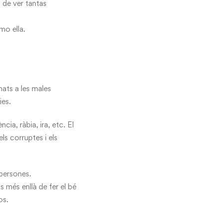
 de ver tantas
mo ella.
ats a les males
ies.
ia, ràbia, ira, etc. El
s corruptes i els
 persones.
s més enllà de fer el bé
os.