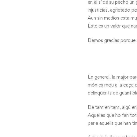
en el sí de su pecho un
injusticias, agrietado p
Aun sin medios esta muj
Este es un valor que nadi
Demos gracias porque 
En general, la major par
món es mou a la caça de
delinqüents de guant bl
De tant en tant, algú e
Aquelles que ho fan tot 
per a aquells que han ti