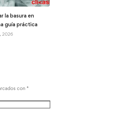
r la basura en
Efectivo en Japón: cómo
a guía práctica
manejarlo durante tu
próximo viaje
, 2026
10 febrero, 2026
marcados con
*