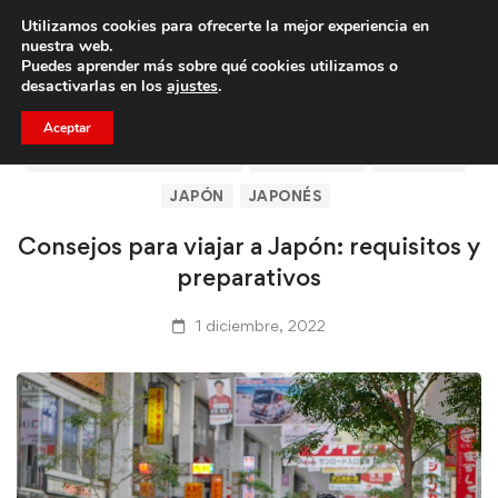
Utilizamos cookies para ofrecerte la mejor experiencia en
Trae a un amigo y llevaos un total de 75€ de descuento.
nuestra web.
Puedes aprender más sobre qué cookies utilizamos o
desactivarlas en los
ajustes
.
Aceptar
ARTÍCULOS DE CLICASIA
BARCELONA
CLICASIA
JAPÓN
JAPONÉS
Consejos para viajar a Japón: requisitos y
preparativos
1 diciembre, 2022