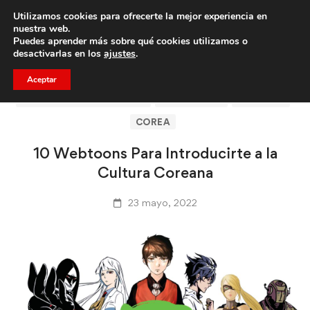
Utilizamos cookies para ofrecerte la mejor experiencia en
Trae a un amigo y llevaos un total de 75€ de descuento.
nuestra web.
Puedes aprender más sobre qué cookies utilizamos o
desactivarlas en los
ajustes
.
Aceptar
ARTÍCULOS DE CLICASIA
BARCELONA
CLICASIA
COREA
10 Webtoons Para Introducirte a la
Cultura Coreana
23 mayo, 2022