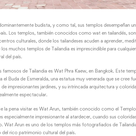
edominantemente budista, y como tal, sus templos desempeñan un p
el país. Los templos, también conocidos como wat en tailandés, so
entros culturales, donde los tailandeses acuden a aprender, medit
e los muchos templos de Tailandia es imprescindible para cualquie
al del país.
 famosos de Tailandia es Wat Phra Kaew, en Bangkok. Este temp
ga el Buda de Esmeralda, una estatua muy venerada que se cree fue 
de impresionantes jardines, y su intrincada arquitectura y colorid
realmente espectacular.
 la pena visitar es Wat Arun, también conocido como el Templo
 especialmente impresionante al atardecer, cuando sus coloridas 
ano. Wat Arun es uno de los templos más fotografiados de Tailandi
 del rico patrimonio cultural del país.