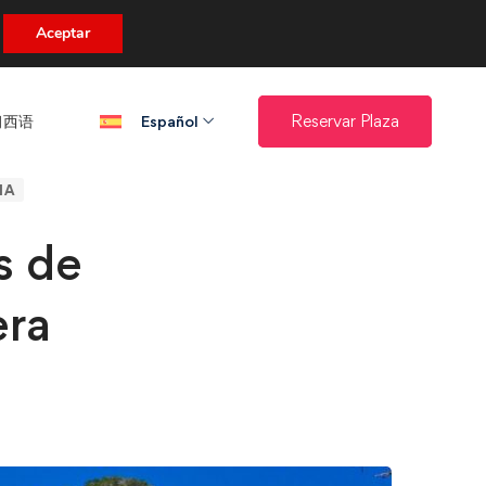
uento.
Aceptar
西语​
Reservar Plaza
Español
IA
s de
era