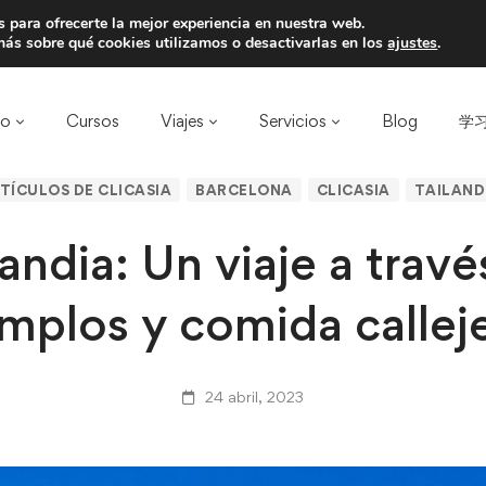
 para ofrecerte la mejor experiencia en nuestra web.
a un amigo y llevaos un total de 75€ de desc
ás sobre qué cookies utilizamos o desactivarlas en los
ajustes
.
ro
Cursos
Viajes
Servicios
Blog
学习
TÍCULOS DE CLICASIA
BARCELONA
CLICASIA
TAILAND
landia: Un viaje a travé
mplos y comida callej
24 abril, 2023