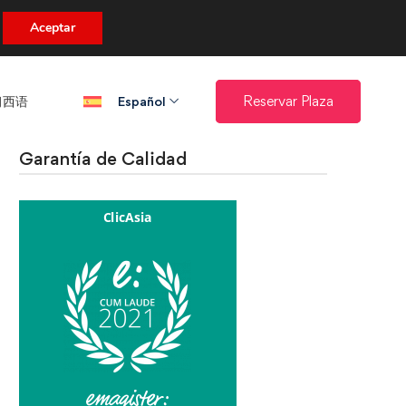
uento.
Aceptar
西语​
Reservar Plaza
Español
Garantía de Calidad