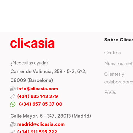
Sobre Clicas
Centros
¿Necesitas ayuda?
Nuestros mé
Carrer de València, 359 - 5º2, 6º2,
Clientes y
08009 (Barcelona)
colaboradore
info@clicasia.com
FAQs
(+34) 935 143 379
(+34) 657 85 37 00
Calle Mayor, 6 - 3º7, 28013 (Madrid)
madrid@clicasia.com
(+34) 911 595 722