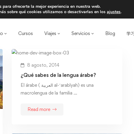
 para ofrecerte la mejor experiencia en nuestra web.
a un amigo y llevaos un total de 75€ de desc
ás sobre qué cookies utilizamos o desactivarlas en los
ajustes
.
ro
Cursos
Viajes
Servicios
Blog
学习
8 agosto, 2014
¿Qué sabes de la lengua árabe?
El árabe ( العربية al-ʻarabīyah) es una
macrolengua de la familia …
Read more