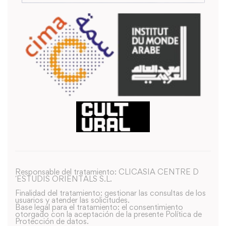
Responsable del tratamiento: CLICASIA CENTRE D
´ESTUDIS ORIENTALS S.L.
Finalidad del tratamiento: gestionar las consultas de los
usuarios y atender las solicitudes.
Base legal para el tratamiento: el consentimiento
otorgado con la aceptación de la presente Política de
Protección de datos.