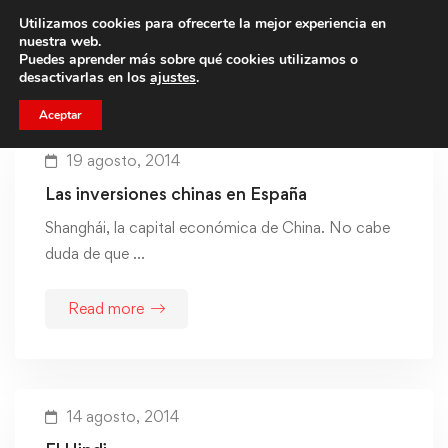
Utilizamos cookies para ofrecerte la mejor experiencia en
Trae a un amigo y llevaos un total de 75€ de descuento.
nuestra web.
Puedes aprender más sobre qué cookies utilizamos o
desactivarlas en los
ajustes
.
Aceptar
19 agosto, 2014
Las inversiones chinas en España
Shanghái, la capital económica de China. No cabe
duda de que …
Read more
14 agosto, 2014