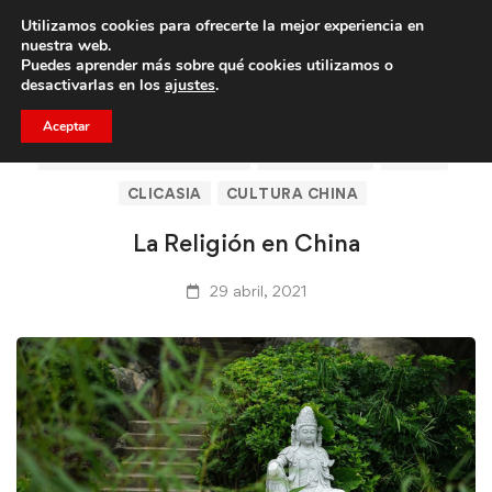
Utilizamos cookies para ofrecerte la mejor experiencia en
Trae a un amigo y llevaos un total de 75€ de descuento.
nuestra web.
Puedes aprender más sobre qué cookies utilizamos o
desactivarlas en los
ajustes
.
Aceptar
ARTÍCULOS DE CLICASIA
BARCELONA
CHINA
CLICASIA
CULTURA CHINA
La Religión en China
29 abril, 2021