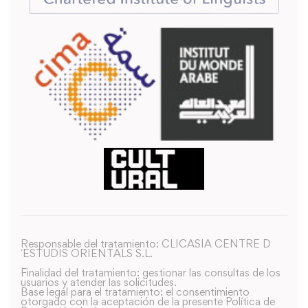
Responsable del tratamiento: CLICASIA CENTRE D
´ESTUDIS ORIENTALS S.L.
Finalidad del tratamiento: gestionar las consultas de los
usuarios y atender las solicitudes.
Base legal para el tratamiento: el consentimiento
otorgado con la aceptación de la presente Política de