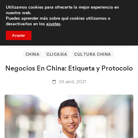
Utilizamos cookies para ofrecerte la mejor experiencia en
Trae a un amigo y llevaos un total de 75€ de descuento.
nuestra web.
Puedes aprender más sobre qué cookies utilizamos o
desactivarlas en los
ajustes
.
Aceptar
ARTÍCULOS DE CLICASIA
BARCELONA
BUSINESS
CHINA
CLICASIA
CULTURA CHINA
Negocios En China: Etiqueta y Protocolo
29 abril, 2021