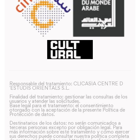
Responsable del tratamiento: CLICASIA CENTRE D
´ESTUDIS ORIENTALS S.L.
Finalidad del tratamiento: gestionar las consultas de los
usuarios y atender las solicitudes.
Base legal para el tratamiento: el consentimiento
otorgado con la aceptación de la presente Política de
Protección de datos.
Destinatarios de los datos: no serán comunicados a
terceras personas excepto por obligación legal. Para
más información sobre este tratamiento y como ejercer
sus derechos puede consultar nuestra política completa