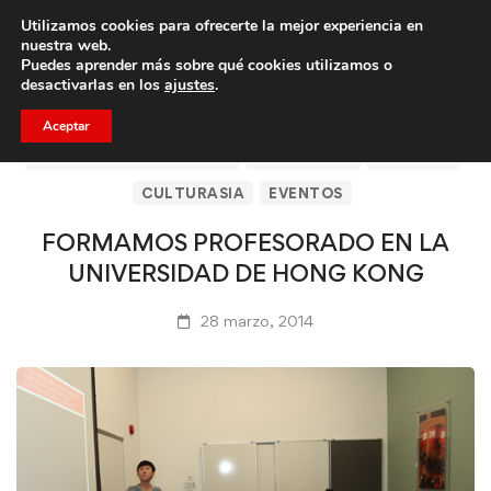
Utilizamos cookies para ofrecerte la mejor experiencia en
Trae a un amigo y llevaos un total de 75€ de descuento.
nuestra web.
Puedes aprender más sobre qué cookies utilizamos o
desactivarlas en los
ajustes
.
Aceptar
ARTÍCULOS DE CLICASIA
BARCELONA
CLICASIA
CULTURASIA
EVENTOS
FORMAMOS PROFESORADO EN LA
UNIVERSIDAD DE HONG KONG
28 marzo, 2014