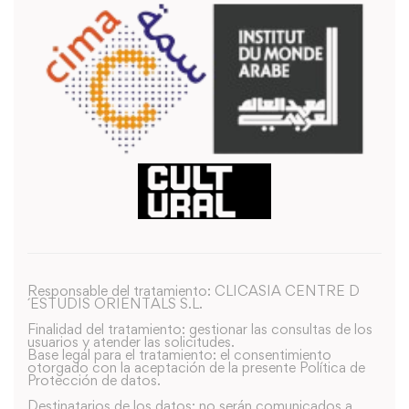
Responsable del tratamiento: CLICASIA CENTRE D
´ESTUDIS ORIENTALS S.L.
Finalidad del tratamiento: gestionar las consultas de los
usuarios y atender las solicitudes.
Base legal para el tratamiento: el consentimiento
otorgado con la aceptación de la presente Política de
Protección de datos.
Destinatarios de los datos: no serán comunicados a