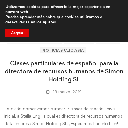
Utilizamos cookies para ofrecerte la mejor experiencia en
Trae a un amigo y llevaos un total de 75€ de descuento.
nuestra web.
Puedes aprender más sobre qué cookies utilizamos o
desactivarlas en los
ajustes
.
Aceptar
ARTÍCULOS DE CLICASIA
BARCELONA
CLICASIA
NOTICIAS CLIC ASIA
Clases particulares de español para la
directora de recursos humanos de Simon
Holding SL
29 marzo, 2019
Este año comenzamos a impartir clases de español, nivel
inicial, a Stella Ling, la cual es directora de recursos humanos
de la empresa Simon Holding SL. ¡Esperamos hacerlo bien!