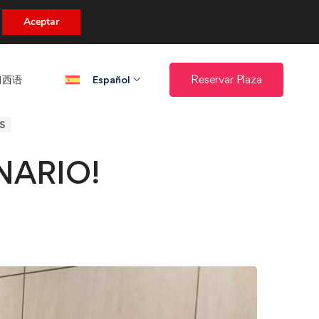
uento.
Aceptar
西语​
Reservar Plaza
Español
S
NARIO!