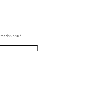
10 febrero, 2026
marcados con
*