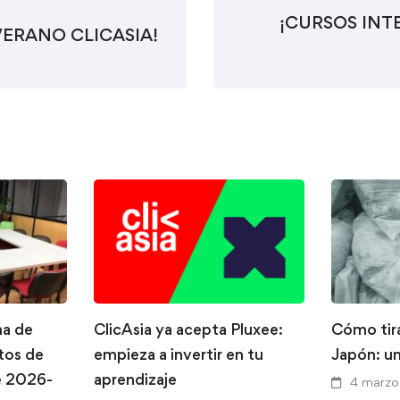
¡CURSOS INT
VERANO CLICASIA!
na de
ClicAsia ya acepta Pluxee:
Cómo tira
tos de
empieza a invertir en tu
Japón: un
e 2026-
aprendizaje
4 marzo