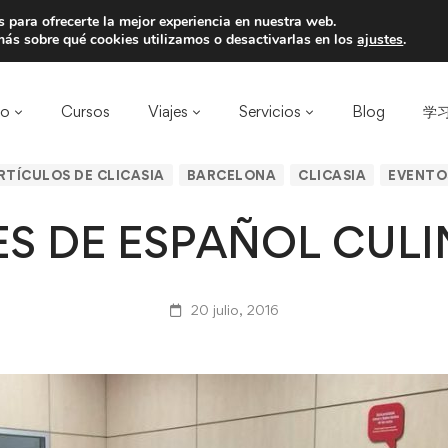
 para ofrecerte la mejor experiencia en nuestra web.
a un amigo y llevaos un total de 75€ de desc
ás sobre qué cookies utilizamos o desactivarlas en los
ajustes
.
ro
Cursos
Viajes
Servicios
Blog
学习
RTÍCULOS DE CLICASIA
BARCELONA
CLICASIA
EVENTO
ES DE ESPAÑOL CULI
20 julio, 2016