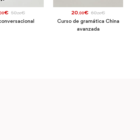
€
20
€
50
€
60
€
,00
,00
,00
,00
conversacional
Curso de gramática China
avanzada