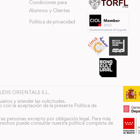
Condiciones para
Alumnos y Clientes
Política de privacidad
TUDIS ORIENTALS S.L.
uarios y atender las solicitudes.
o con la aceptación de la presente Política de
ras personas excepto por obligación legal. Para más
rechos puede consultar nuestra política completa de