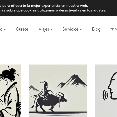
 para ofrecerte la mejor experiencia en nuestra web.
a un amigo y llevaos un total de 75€ de desc
ás sobre qué cookies utilizamos o desactivarlas en los
ajustes
.
ro
Cursos
Viajes
Servicios
Blog
学习