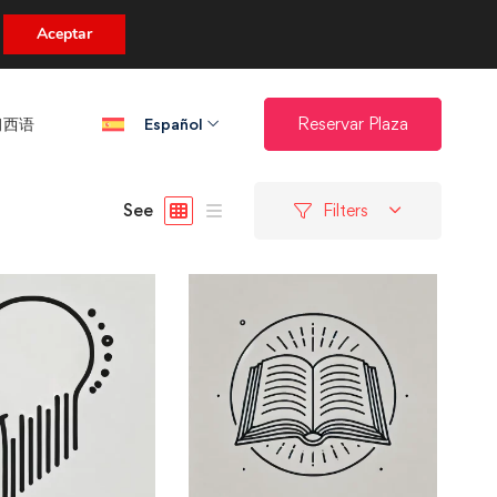
uento.
Aceptar
西语​
Reservar Plaza
Español
See
Filters