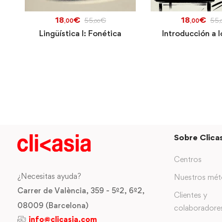
18
€
18
€
55
€
55
,00
,00
,00
,
Lingüística I: Fonética
Introducción a l
Sobre Clicas
Centros
¿Necesitas ayuda?
Nuestros mé
Carrer de València, 359 - 5º2, 6º2,
Clientes y
08009 (Barcelona)
colaboradore
info@clicasia.com