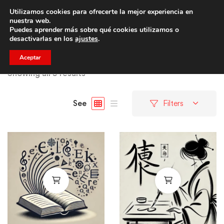
Utilizamos cookies para ofrecerte la mejor experiencia en
Trae a un amigo y llevaos un total de 75€ de descuento.
nuestra web.
Puedes aprender más sobre qué cookies utilizamos o
desactivarlas en los
ajustes
.
Aceptar
Showing all 5 results
See
Filters