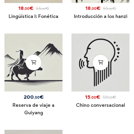
18
€
18
€
55
€
55
€
,00
,00
,00
,00
Lingüística I: Fonética
Introducción a los hanzi
200
€
15
€
50
€
,00
,00
,00
Reserva de viaje a
Chino conversacional
Guiyang