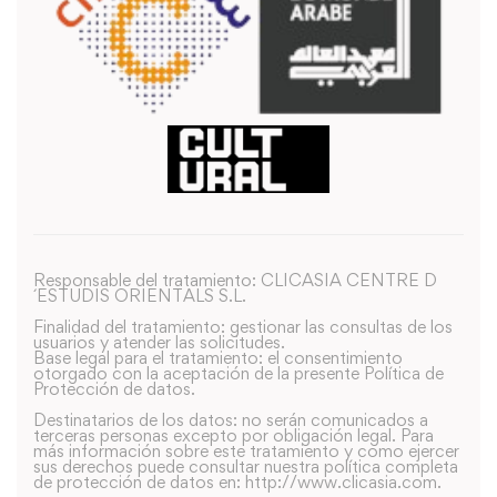
Responsable del tratamiento: CLICASIA CENTRE D
´ESTUDIS ORIENTALS S.L.
Finalidad del tratamiento: gestionar las consultas de los
usuarios y atender las solicitudes.
Base legal para el tratamiento: el consentimiento
otorgado con la aceptación de la presente Política de
Protección de datos.
Destinatarios de los datos: no serán comunicados a
terceras personas excepto por obligación legal. Para
más información sobre este tratamiento y como ejercer
sus derechos puede consultar nuestra política completa
de protección de datos en: http://www.clicasia.com.