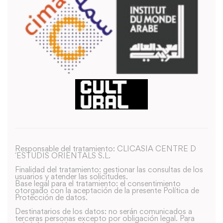
Responsable del tratamiento: CLICASIA CENTRE D
´ESTUDIS ORIENTALS S.L.
Finalidad del tratamiento: gestionar las consultas de los
usuarios y atender las solicitudes.
Base legal para el tratamiento: el consentimiento
otorgado con la aceptación de la presente Política de
Protección de datos.
Destinatarios de los datos: no serán comunicados a
terceras personas excepto por obligación legal. Para