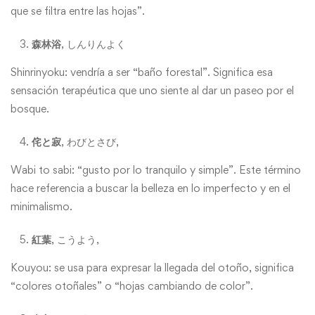
que se filtra entre las hojas”.
森林浴
, しんりんよく
Shinrinyoku: vendría a ser “baño forestal”. Significa esa
sensación terapéutica que uno siente al dar un paseo por el
bosque.
侘と寂
, わびとさび,
Wabi to sabi: “gusto por lo tranquilo y simple”. Este término
hace referencia a buscar la belleza en lo imperfecto y en el
minimalismo.
紅葉
, こうよう,
Kouyou: se usa para expresar la llegada del otoño, significa
“colores otoñales” o “hojas cambiando de color”.