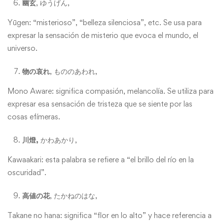
幽玄
, ゆうげん,
Yūgen: “misterioso”, “belleza silenciosa”, etc. Se usa para
expresar la sensación de misterio que evoca el mundo, el
universo.
物の哀れ
, もののあわれ,
Mono Aware: significa compasión, melancolía. Se utiliza para
expresar esa sensación de tristeza que se siente por las
cosas efímeras.
川燈,
かわあかり,
Kawaakari: esta palabra se refiere a “el brillo del río en la
oscuridad”.
高値の花
, たかねのはな,
Takane no hana: significa “flor en lo alto” y hace referencia a