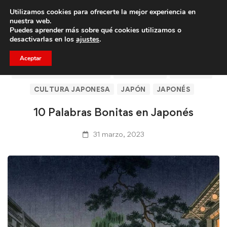
Utilizamos cookies para ofrecerte la mejor experiencia en
Trae a un amigo y llevaos un total de 75€ de descuento.
nuestra web.
Puedes aprender más sobre qué cookies utilizamos o
desactivarlas en los
ajustes
.
Aceptar
ARTÍCULOS DE CLICASIA
BARCELONA
CLICASIA
CULTURA JAPONESA
JAPÓN
JAPONÉS
10 Palabras Bonitas en Japonés
31 marzo, 2023