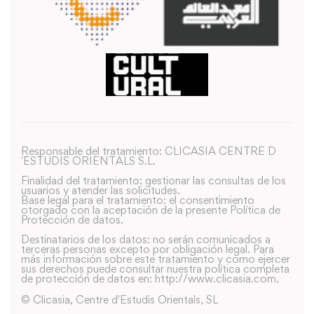
Responsable del tratamiento: CLICASIA CENTRE D
´ESTUDIS ORIENTALS S.L.
Finalidad del tratamiento: gestionar las consultas de los
usuarios y atender las solicitudes.
Base legal para el tratamiento: el consentimiento
otorgado con la aceptación de la presente Política de
Protección de datos.
Destinatarios de los datos: no serán comunicados a
terceras personas excepto por obligación legal. Para
más información sobre este tratamiento y como ejercer
sus derechos puede consultar nuestra política completa
de protección de datos en: http://www.clicasia.com.
© Clicasia, Centre d'Estudis Orientals, SL