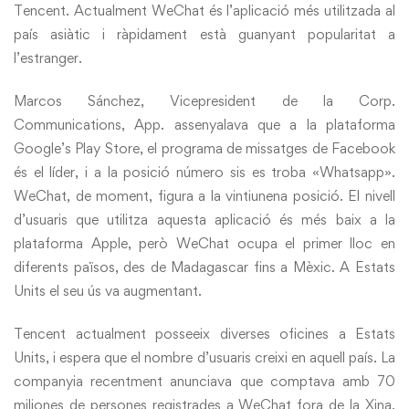
Tencent. Actualment WeChat és l’aplicació més utilitzada al
país asiàtic i ràpidament està guanyant popularitat a
l’estranger.
Marcos Sánchez, Vicepresident de la Corp.
Communications, App. assenyalava que a la plataforma
Google’s Play Store, el programa de missatges de Facebook
és el líder, i a la posició número sis es troba «Whatsapp».
WeChat, de moment, figura a la vintiunena posició. El nivell
d’usuaris que utilitza aquesta aplicació és més baix a la
plataforma Apple, però WeChat ocupa el primer lloc en
diferents països, des de Madagascar fins a Mèxic. A Estats
Units el seu ús va augmentant.
Tencent actualment posseeix diverses oficines a Estats
Units, i espera que el nombre d’usuaris creixi en aquell país. La
companyia recentment anunciava que comptava amb 70
miliones de persones registrades a WeChat fora de la Xina,