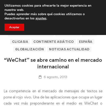
Utilizamos cookies para ofrecerte la mejor experiencia en
Trae a un amigo y llevaos un total de 75€ de descuento.
nuestra web.
Puedes aprender más sobre qué cookies utilizamos o
desactivarlas en los
ajustes
.
Aceptar
ARTÍCULOS DE CLICASIA
BARCELONA
CHINA
CLICASIA
CONTINENTE ASIÁTICO
ESPAÑA
GLOBALIZACIÓN
NOTICIAS ACTUALIDAD
“WeChat’’ se abre camino en el mercado
internacional
6 agosto, 2013
La competencia en el mercado de mensajes de textos se
pone al rojo vivo. Una de las aplicaciones que ocupa un lugar
cada vez más preponderante en el medio es WeChat o