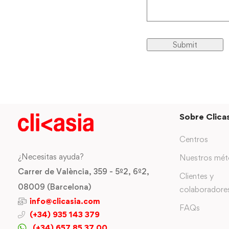
Sobre Clicas
Centros
¿Necesitas ayuda?
Nuestros mé
Carrer de València, 359 - 5º2, 6º2,
Clientes y
08009 (Barcelona)
colaboradore
info@clicasia.com
FAQs
(+34) 935 143 379
(+34) 657 85 37 00