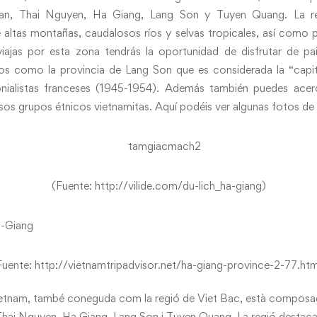
n, Thai Nguyen, Ha Giang, Lang Son y Tuyen Quang. La re
e altas montañas, caudalosos ríos y selvas tropicales, así como 
viajas por esta zona tendrás la oportunidad de disfrutar de pais
icos como la provincia de Lang Son que es considerada la “capita
onialistas franceses (1945-1954). Además también puedes acerca
s grupos étnicos vietnamitas. Aquí podéis ver algunas fotos de 
(Fuente: http://vilide.com/du-lich_ha-giang)
Fuente: http://vietnamtripadvisor.net/ha-giang-province-2-77.htm
ietnam, també coneguda com la regió de Viet Bac, està composada
hai Nguyen, Ha Giang, Lang Son i Tuyen Quang. La regió destaca 