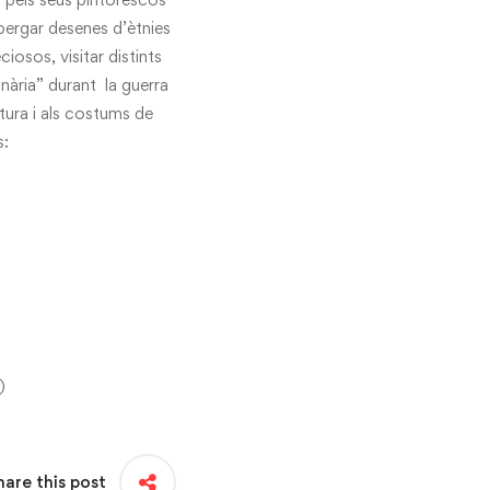
lbergar desenes d’ètnies
iosos, visitar distints
nària” durant la guerra
tura i als costums de
s:
)
hare this post