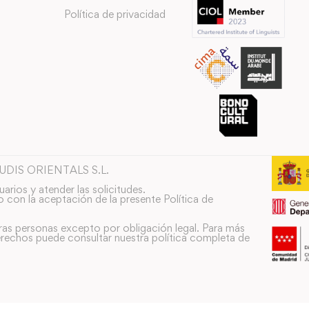
Política de privacidad
TUDIS ORIENTALS S.L.
uarios y atender las solicitudes.
o con la aceptación de la presente Política de
ras personas excepto por obligación legal. Para más
rechos puede consultar nuestra política completa de