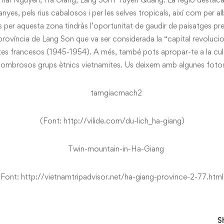
nyes, pels rius cabalosos i per les selves tropicals, així com per a
s per aquesta zona tindràs l’oportunitat de gaudir de paisatges prec
 província de Lang Son que va ser considerada la “capital revolucio
stes francesos (1945-1954). A més, també pots apropar-te a la cul
ombrosos grups ètnics vietnamites. Us deixem amb algunes foto
(Font: http://vilide.com/du-lich_ha-giang)
(Font: http://vietnamtripadvisor.net/ha-giang-province-2-77.html
S