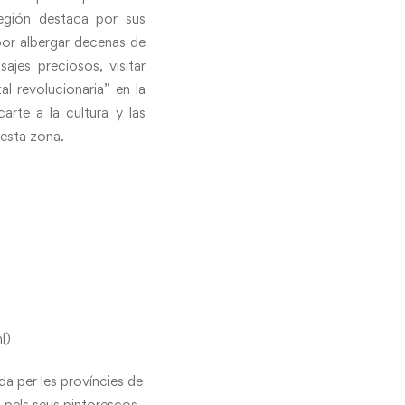
gión destaca por sus
por albergar decenas de
ajes preciosos, visitar
l revolucionaria” en la
rte a la cultura y las
esta zona.
l)
 per les províncies de
pels seus pintorescos