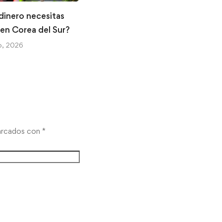
dinero necesitas
Alipay II: La app clave para
r en Corea del Sur?
moverte por China
, 2026
26 marzo, 2026
marcados con
*