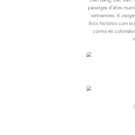
paisatges d’altes munta
vietnamites. Si viatge
llocs històrics com la
contra els coloniali
n