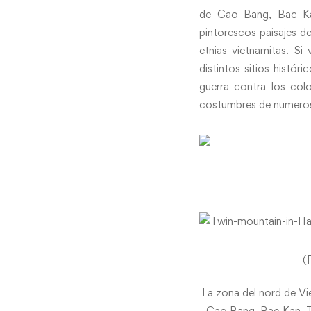
de Cao Bang, Bac Ka
pintorescos paisajes d
etnias vietnamitas. Si 
distintos sitios histór
guerra contra los col
costumbres de numeroso
(
La zona del nord de V
Cao Bang, Bac Kan, T