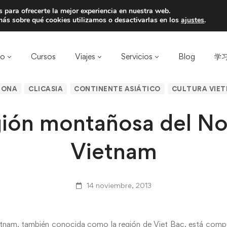
 para ofrecerte la mejor experiencia en nuestra web.
a un amigo y llevaos un total de 75€ de desc
ás sobre qué cookies utilizamos o desactivarlas en los
ajustes
.
ro
Cursos
Viajes
Servicios
Blog
学习
LONA
CLICASIA
CONTINENTE ASIÁTICO
CULTURA VIE
gión montañosa del No
Vietnam
14 noviembre, 2013
tnam, también conocida como la región de Viet Bac, está compu