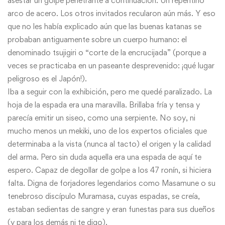
asestar un golpe penetrante a continuación. Un repentino
arco de acero. Los otros invitados recularon aún más. Y eso
que no les había explicado aún que las buenas katanas se
probaban antiguamente sobre un cuerpo humano: el
denominado tsujigiri o “corte de la encrucijada” (porque a
veces se practicaba en un paseante desprevenido: ¡qué lugar
peligroso es el Japón!).
Iba a seguir con la exhibición, pero me quedé paralizado. La
hoja de la espada era una maravilla. Brillaba fría y tensa y
parecía emitir un siseo, como una serpiente. No soy, ni
mucho menos un mekiki, uno de los expertos oficiales que
determinaba a la vista (nunca al tacto) el origen y la calidad
del arma. Pero sin duda aquella era una espada de aquí te
espero. Capaz de degollar de golpe a los 47 ronín, si hiciera
falta. Digna de forjadores legendarios como Masamune o su
tenebroso discípulo Muramasa, cuyas espadas, se creía,
estaban sedientas de sangre y eran funestas para sus dueños
(y para los demás ni te digo).