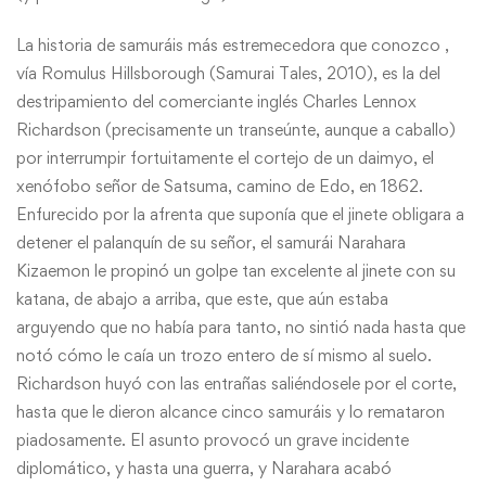
La historia de samuráis más estremecedora que conozco ,
vía Romulus Hillsborough (Samurai Tales, 2010), es la del
destripamiento del comerciante inglés Charles Lennox
Richardson (precisamente un transeúnte, aunque a caballo)
por interrumpir fortuitamente el cortejo de un daimyo, el
xenófobo señor de Satsuma, camino de Edo, en 1862.
Enfurecido por la afrenta que suponía que el jinete obligara a
detener el palanquín de su señor, el samurái Narahara
Kizaemon le propinó un golpe tan excelente al jinete con su
katana, de abajo a arriba, que este, que aún estaba
arguyendo que no había para tanto, no sintió nada hasta que
notó cómo le caía un trozo entero de sí mismo al suelo.
Richardson huyó con las entrañas saliéndosele por el corte,
hasta que le dieron alcance cinco samuráis y lo remataron
piadosamente. El asunto provocó un grave incidente
diplomático, y hasta una guerra, y Narahara acabó