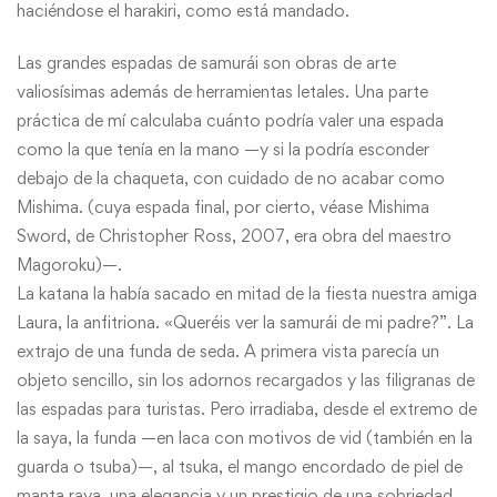
haciéndose el harakiri, como está mandado.
Las grandes espadas de samurái son obras de arte
valiosísimas además de herramientas letales. Una parte
práctica de mí calculaba cuánto podría valer una espada
como la que tenía en la mano —y si la podría esconder
debajo de la chaqueta, con cuidado de no acabar como
Mishima. (cuya espada final, por cierto, véase Mishima
Sword, de Christopher Ross, 2007, era obra del maestro
Magoroku)—.
La katana la había sacado en mitad de la fiesta nuestra amiga
Laura, la anfitriona. «Queréis ver la samurái de mi padre?”. La
extrajo de una funda de seda. A primera vista parecía un
objeto sencillo, sin los adornos recargados y las filigranas de
las espadas para turistas. Pero irradiaba, desde el extremo de
la saya, la funda —en laca con motivos de vid (también en la
guarda o tsuba)—, al tsuka, el mango encordado de piel de
manta raya, una elegancia y un prestigio de una sobriedad