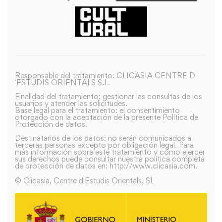
Responsable del tratamiento: CLICASIA CENTRE D
´ESTUDIS ORIENTALS S.L.
Finalidad del tratamiento: gestionar las consultas de los
usuarios y atender las solicitudes.
Base legal para el tratamiento: el consentimiento
otorgado con la aceptación de la presente Política de
Protección de datos.
Destinatarios de los datos: no serán comunicados a
terceras personas excepto por obligación legal. Para
más información sobre este tratamiento y como ejercer
sus derechos puede consultar nuestra política completa
de protección de datos en: http://www.clicasia.com.
© Clicasia, Centre d'Estudis Orientals, SL