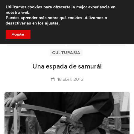
Utilizamos cookies para ofrecerte la mejor experiencia en
Trae a un amigo y llevaos un total de 75€ de descuento.
nuestra web.
Puedes aprender más sobre qué cookies utilizamos o
desactivarlas en los
ajustes
.
Aceptar
ARTÍCULOS DE CLICASIA
BARCELONA
CLICASIA
CULTURASIA
Una espada de samurái
18 abril, 2016