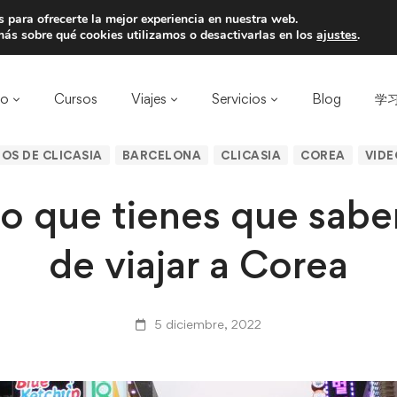
 para ofrecerte la mejor experiencia en nuestra web.
a un amigo y llevaos un total de 75€ de desc
ás sobre qué cookies utilizamos o desactivarlas en los
ajustes
.
ro
Cursos
Viajes
Servicios
Blog
学习
OS DE CLICASIA
BARCELONA
CLICASIA
COREA
VIDE
o que tienes que sabe
de viajar a Corea
5 diciembre, 2022