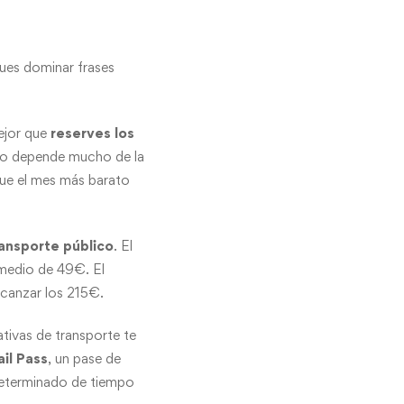
ues dominar frases
ejor que
reserves los
ro depende mucho de la
que el mes más barato
ransporte público
. El
 medio de 49€. El
alcanzar los 215€.
ativas de transporte te
il Pass
, un pase de
 determinado de tiempo