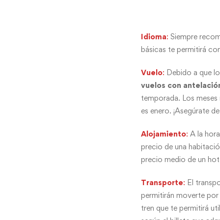
Idioma
:
Siempre recome
básicas te permitirá c
Vuelo
:
Debido a que los
vuelos con antelació
temporada. Los meses má
es enero. ¡Asegúrate d
Alojamiento
:
A la hora
precio de una habitaci
precio medio de un hote
Transporte
:
El transpo
permitirán moverte po
tren que te permitirá u