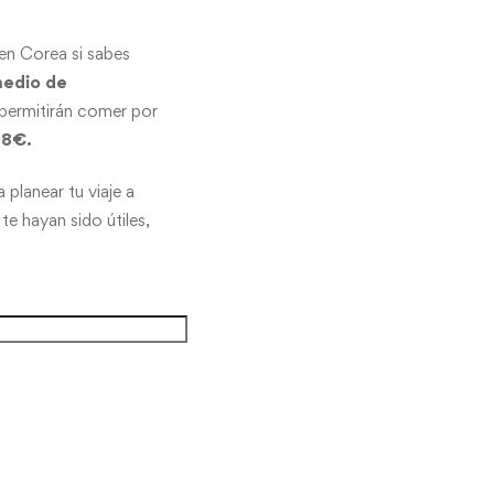
en Corea si sabes
medio de
permitirán comer por
.8€.
planear tu viaje a
e hayan sido útiles,