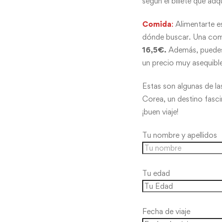
según el billete que adq
Comida
:
Alimentarte e
dónde buscar. Una com
16,5€.
Además, puedes 
un precio muy asequibl
Estas son algunas de l
Corea, un destino fasc
¡buen viaje!
Tu nombre y apellidos
Tu edad
Fecha de viaje