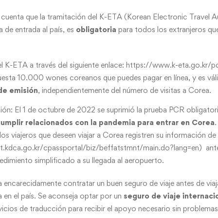
cuenta que la tramitación del K-ETA (Korean Electronic Travel Au
a de entrada al país, es
obligatoria
para todos los extranjeros que
.
el K-ETA a través del siguiente enlace:
https://www.k-eta.go.kr/po
esta 10.000 wones coreanos que puedes pagar en línea, y es vá
 de emisión
, independientemente del número de visitas a Corea.
ón: El 1 de octubre de 2022 se suprimió la prueba PCR obligatori
 cumplir relacionados con la pandemia para entrar en Corea
.
s viajeros que deseen viajar a Corea registren su información de 
t.kdca.go.kr/cpassportal/biz/beffatstmnt/main.do?lang=en
) ant
edimiento simplificado a su llegada al aeropuerto.
 encarecidamente contratar un buen seguro de viaje antes de viaj
a en el país. Se aconseja optar por un
seguro de viaje internaci
vicios de traducción para recibir el apoyo necesario sin problemas