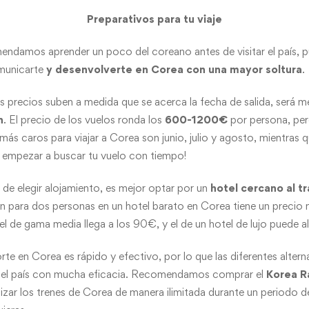
Preparativos para tu viaje
ndamos aprender un poco del coreano antes de visitar el país, p
omunicarte
y desenvolverte en Corea con una mayor soltura
.
 precios suben a medida que se acerca la fecha de salida, será m
n
. El precio de los vuelos ronda los
600-1200€
por persona, pe
s caros para viajar a Corea son junio, julio y agosto, mientras 
e empezar a buscar tu vuelo con tiempo!
 de elegir alojamiento, es mejor optar por un
hotel cercano al t
ón para dos personas en un hotel barato en Corea tiene un precio
l de gama media llega a los 90€, y el de un hotel de lujo puede 
rte en Corea es rápido y efectivo, por lo que las diferentes altern
r el país con mucha eficacia. Recomendamos comprar el
Korea Ra
tilizar los trenes de Corea de manera ilimitada durante un periodo