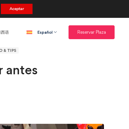
uento.
Aceptar
西语​
Reservar Plaza
Español
O & TIPS
r antes