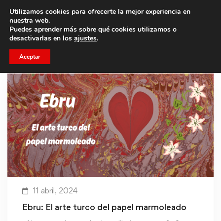
Utilizamos cookies para ofrecerte la mejor experiencia en
Trae a un amigo y llevaos un total de 75€ de descuento.
nuestra web.
Puedes aprender más sobre qué cookies utilizamos o
desactivarlas en los
ajustes
.
Aceptar
11 abril, 2024
Ebru: El arte turco del papel marmoleado