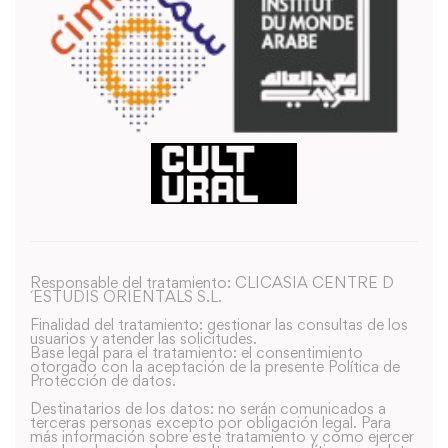
Responsable del tratamiento: CLICASIA CENTRE D
´ESTUDIS ORIENTALS S.L.
Finalidad del tratamiento: gestionar las consultas de los
usuarios y atender las solicitudes.
Base legal para el tratamiento: el consentimiento
otorgado con la aceptación de la presente Política de
Protección de datos.
Destinatarios de los datos: no serán comunicados a
terceras personas excepto por obligación legal. Para
más información sobre este tratamiento y como ejercer