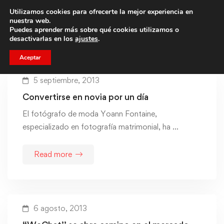
Utilizamos cookies para ofrecerte la mejor experiencia en
Trae a un amigo y llevaos un total de 75€ de descuento.
nuestra web.
Puedes aprender más sobre qué cookies utilizamos o
desactivarlas en los
ajustes
.
Aceptar
5 septiembre, 2013
Convertirse en novia por un día
El fotógrafo de moda Yoann Fontaine,
especializado en fotografía matrimonial, ha …
Read more
6 agosto, 2013