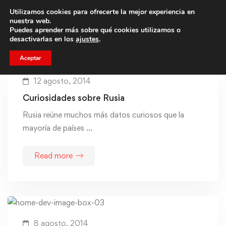
Utilizamos cookies para ofrecerte la mejor experiencia en
Trae a un amigo y llevaos un total de 75€ de descuento.
nuestra web.
Puedes aprender más sobre qué cookies utilizamos o
desactivarlas en los
ajustes
.
Aceptar
12 agosto, 2014
Curiosidades sobre Rusia
Rusia reúne muchos más datos curiosos que la
mayoría de países …
Read more
8 agosto, 2014