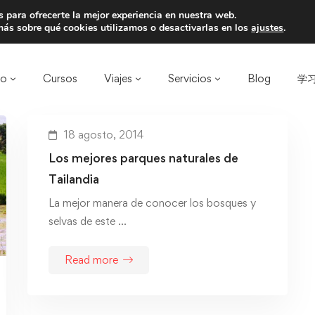
 para ofrecerte la mejor experiencia en nuestra web.
a un amigo y llevaos un total de 75€ de desc
ás sobre qué cookies utilizamos o desactivarlas en los
ajustes
.
ro
Cursos
Viajes
Servicios
Blog
学习
18 agosto, 2014
Los mejores parques naturales de
Tailandia
La mejor manera de conocer los bosques y
selvas de este …
Read more