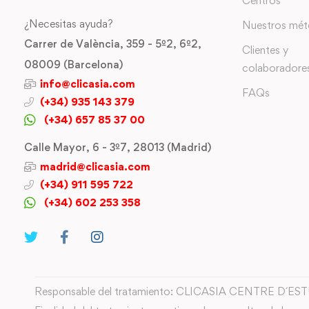
Centros
¿Necesitas ayuda?
Nuestros mé
Carrer de València, 359 - 5º2, 6º2,
Clientes y
08009 (Barcelona)
colaboradore
info@clicasia.com
FAQs
(+34) 935 143 379
(+34) 657 85 37 00
Calle Mayor, 6 - 3º7, 28013 (Madrid)
madrid@clicasia.com
(+34) 911 595 722
(+34) 602 253 358
Responsable del tratamiento: CLICASIA CENTRE D´ES