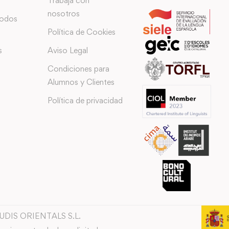
Trabaja con
nosotros
todos
Política de Cookies
s
Aviso Legal
Condiciones para
Alumnos y Clientes
Política de privacidad
TUDIS ORIENTALS S.L.