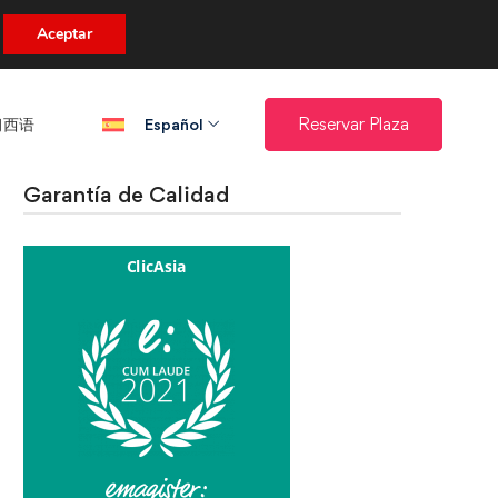
uento.
Aceptar
西语​
Reservar Plaza
Español
Garantía de Calidad