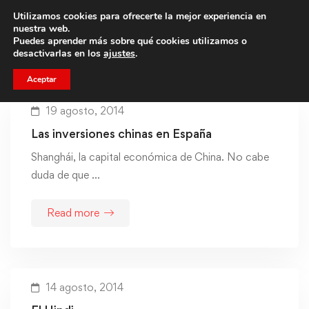
Utilizamos cookies para ofrecerte la mejor experiencia en
Trae a un amigo y llevaos un total de 75€ de descuento.
nuestra web.
Puedes aprender más sobre qué cookies utilizamos o
desactivarlas en los
ajustes
.
Aceptar
19 agosto, 2014
Las inversiones chinas en España
Shanghái, la capital económica de China. No cabe
duda de que …
Read more
14 agosto, 2014