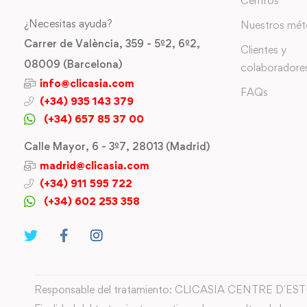
Centros
¿Necesitas ayuda?
Nuestros mé
Carrer de València, 359 - 5º2, 6º2,
Clientes y
08009 (Barcelona)
colaboradore
info@clicasia.com
FAQs
(+34) 935 143 379
(+34) 657 85 37 00
Calle Mayor, 6 - 3º7, 28013 (Madrid)
madrid@clicasia.com
(+34) 911 595 722
(+34) 602 253 358
Responsable del tratamiento: CLICASIA CENTRE D´ES