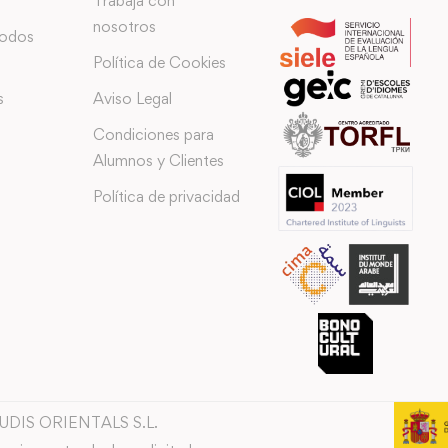
Trabaja con
nosotros
todos
Política de Cookies
s
Aviso Legal
Condiciones para
Alumnos y Clientes
Política de privacidad
TUDIS ORIENTALS S.L.