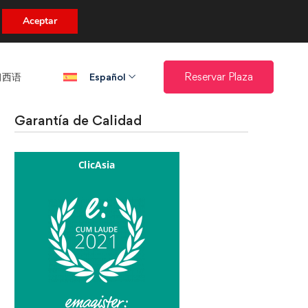
uento.
Aceptar
西语​
Reservar Plaza
Español
Garantía de Calidad