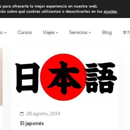
 para ofrecerte la mejor experiencia en nuestra web.
a un amigo y llevaos un total de 75€ de desc
ás sobre qué cookies utilizamos o desactivarlas en los
ajustes
.
ro
Cursos
Viajes
Servicios
Blog
学习
28 agosto, 2014
El japonés